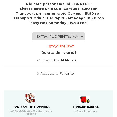
Cadouri de Paste
Ridicare personala Sibiu
:
GRATUIT
Livrare catre Ship&Go, Cargus : 15.90 ron
Produse personalizate pentru
Transport prin curier rapid Cargus : 15.90 ron
nunti si botezuri
Transport prin curier rapid Sameday : 18.90 ron
Easy Box Sameday : 15.90 ron
Martisoare
Cadouri personalizate pentru
cei dragi
Cadouri pentru profesori
STOC EPUIZAT
Cadouri pentru parinti
Durata de livrare:
1
Cadouri pentru EA
Cod Produs:
MAR123
Cadouri pentru EL
Cadouri pentru iubit
Adauga la Favorite
Cadouri pentru iubita
Cadouri pentru mama
Cadouri pentru tata
Cadouri pentru cea mai buna
prietena
FABRICAT IN ROMANIA
Cadouri pentru bunici
LIVRARE RAPIDA
Concept, elaborare si asamblare
1-3 zile lucratoare
Cadouri personalizate pentru nasi
proprie