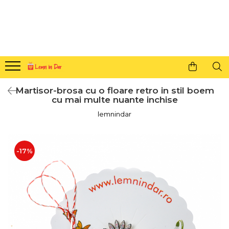
Cadouri personalizate pentru tine si cei dragi
Agende din lemn
Agende 10x10
Agende A5
Martisor-brosa cu o floare retro in stil boem
Semne de carte
cu mai multe nuante inchise
Decoratiuni Craciun
lemnindar
Decoratiuni cu nume
Decoratiuni cu lumina
-17%
Decoratiuni pentru cei dragi
Decoratiuni cu peisaje de iarna
Sosete de Craciun
Magneti de Craciun
Jucarii din lemn
Cercei din lemn