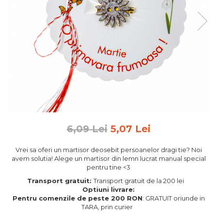
Feng Shui
Tablouri personalizate
IQ Puzzle
Diplome si Plachete
Insigne
Felicitari din lemn
Felicitari pentru cei dragi
Felicitari cu model
Rame foto din lemn
6,09 Lei
5,07 Lei
Camion din lemn
Vrei sa oferi un martisor deosebit persoanelor dragi tie? Noi
Aromaterapie
avem solutia! Alege un martisor din lemn lucrat manual special
pentru tine <3
Papioane din lemn
Transport gratuit:
Transport gratuit de la 200 lei
Decoratiuni pentru casa
Optiuni livrare:
Genti si portofele barbati din
Pentru comenzile de peste 200 RON
: GRATUIT oriunde in
TARA, prin curier
piele naturala