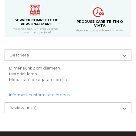
Bijuterii
CERCEI ZAMAC
Ateliere - planse cu nisip colorat
SERVICII COMPLETE DE
PRODUSE CARE TE TIN O
PERSONALIZARE
VIATA
Imagineaza-ti un produs si noi il
Agende cu coperti reutilizabile
cream pentru tine!
Descriere
Dimensiuni: 2 cm diametru
Material: lemn
Modalitate de agatare: brosa
Informatii conformitate produs
Review-uri
(0)