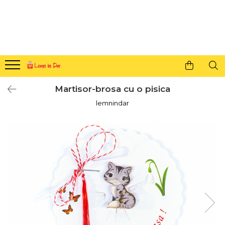
Cadouri personalizate pentru tine si cei dragi
Agende din lemn
Agende 10x10
Agende A5
Martisor-brosa cu o pisica
Semne de carte
lemnindar
Decoratiuni Craciun
Decoratiuni cu nume
Decoratiuni cu lumina
Decoratiuni pentru cei dragi
Decoratiuni cu peisaje de iarna
Sosete de Craciun
Magneti de Craciun
Jucarii din lemn
Cercei din lemn