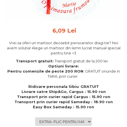
Feng Shui
Tablouri personalizate
IQ Puzzle
6,09 Lei
Diplome si Plachete
Insigne
Vrei sa oferi un martisor deosebit persoanelor dragi tie? Noi
avem solutia! Alege un martisor din lemn lucrat manual special
Felicitari din lemn
pentru tine <3
Felicitari pentru cei dragi
Transport gratuit:
Transport gratuit de la 200 lei
Felicitari cu model
Optiuni livrare:
Pentru comenzile de peste 200 RON
: GRATUIT oriunde in
Rame foto din lemn
TARA, prin curier
Camion din lemn
Ridicare personala Sibiu
:
GRATUIT
Aromaterapie
Livrare catre Ship&Go, Cargus : 15.90 ron
Transport prin curier rapid Cargus : 15.90 ron
Papioane din lemn
Transport prin curier rapid Sameday : 18.90 ron
Easy Box Sameday : 15.90 ron
Decoratiuni pentru casa
Genti si portofele barbati din
piele naturala