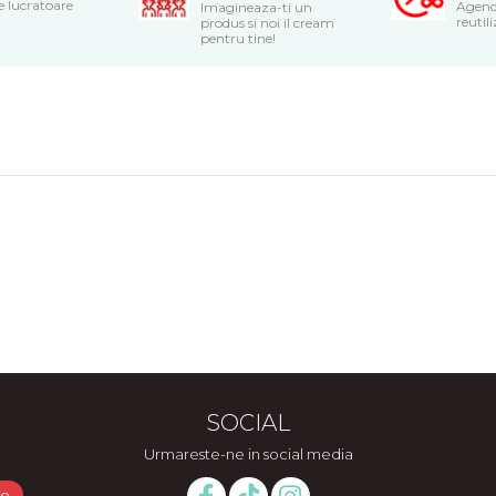
le lucratoare
Agend
Imagineaza-ti un
reutili
produs si noi il cream
pentru tine!
SOCIAL
Urmareste-ne in social media