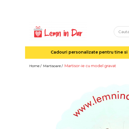
Cadouri personalizate pentru tine si cei dragi
Agende din lemn
Agende 10x10
Agende A5
Cadouri personalizate pentru tine si 
Semne de carte
Decoratiuni Craciun
Martisor-ie cu model gravat
Home /
Martisoare /
Decoratiuni cu nume
Decoratiuni cu lumina
Decoratiuni pentru cei dragi
Decoratiuni cu peisaje de iarna
Sosete de Craciun
Magneti de Craciun
Jucarii din lemn
Cercei din lemn