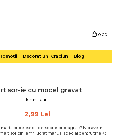
0,00
romotii
Decoratiuni Craciun
Blog
rtisor-ie cu model gravat
lemnindar
2,99 Lei
un martisor deosebit persoanelor dragi tie? Noi avem
 martisor din lemn lucrat manual special pentru tine <3