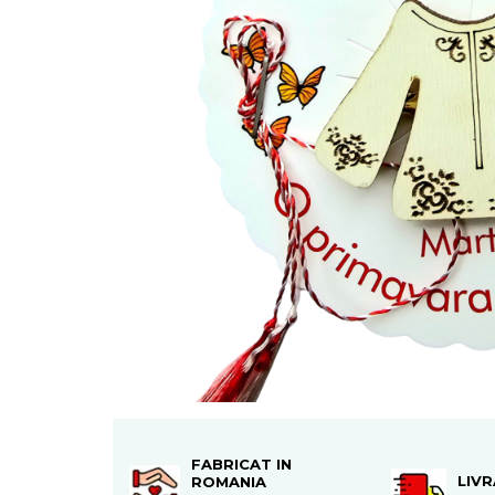
Feng Shui
Tablouri personalizate
IQ Puzzle
Diplome si Plachete
Insigne
Felicitari din lemn
Felicitari pentru cei dragi
Felicitari cu model
Rame foto din lemn
Camion din lemn
Aromaterapie
Papioane din lemn
Decoratiuni pentru casa
Genti si portofele barbati din
FABRICAT IN
piele naturala
LIV
ROMANIA