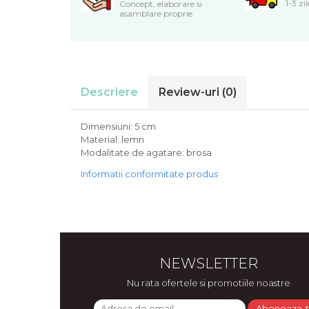
1-3 zi
Concept, elaborare si
Cadouri de Paste
asamblare proprie
Produse personalizate pentru
nunti si botezuri
Martisoare
Cadouri personalizate pentru
Descriere
Review-uri
(0)
cei dragi
Cadouri pentru profesori
Dimensiuni: 5 cm
Cadouri pentru parinti
Material: lemn
Modalitate de agatare: brosa
Cadouri pentru EA
Cadouri pentru EL
Informatii conformitate produs
Cadouri pentru iubit
Cadouri pentru iubita
Cadouri pentru mama
Cadouri pentru tata
Cadouri pentru cea mai buna
NEWSLETTER
prietena
Nu rata ofertele si promotiile noastre
Cadouri pentru bunici
Cadouri personalizate pentru nasi