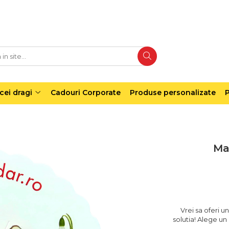
cei dragi
Cadouri Corporate
Produse personalizate
P
Ma
Vrei sa oferi 
solutia! Alege un