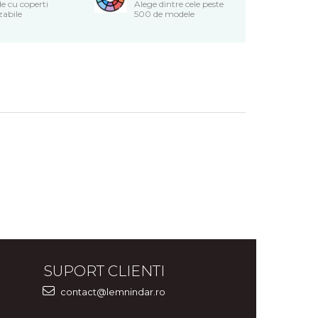
e cu coperti
Alege dintre cele peste
zabile
500 de modele
SUPORT CLIENTI
contact@lemnindar.ro