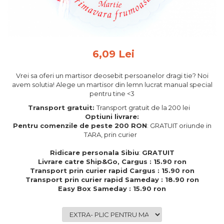
Feng Shui
Tablouri personalizate
IQ Puzzle
6,09 Lei
Diplome si Plachete
Insigne
Vrei sa oferi un martisor deosebit persoanelor dragi tie? Noi
avem solutia! Alege un martisor din lemn lucrat manual special
Felicitari din lemn
pentru tine <3
Felicitari pentru cei dragi
Transport gratuit:
Transport gratuit de la 200 lei
Felicitari cu model
Optiuni livrare:
Pentru comenzile de peste 200 RON
: GRATUIT oriunde in
Rame foto din lemn
TARA, prin curier
Camion din lemn
Ridicare personala Sibiu
:
GRATUIT
Aromaterapie
Livrare catre Ship&Go, Cargus : 15.90 ron
Transport prin curier rapid Cargus : 15.90 ron
Papioane din lemn
Transport prin curier rapid Sameday : 18.90 ron
Easy Box Sameday : 15.90 ron
Decoratiuni pentru casa
Genti si portofele barbati din
piele naturala