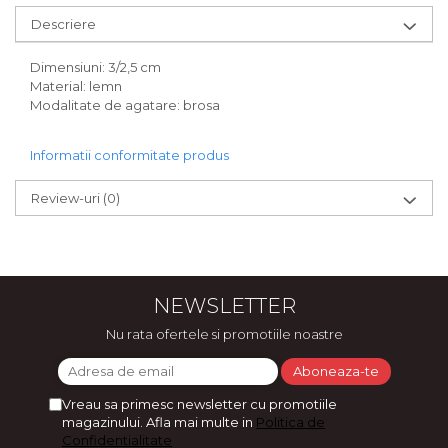
Bijuterii
Descriere
CERCEI ZAMAC
Ateliere - planse cu nisip colorat
Dimensiuni: 3/2,5 cm
Material: lemn
Modalitate de agatare: brosa
Informatii conformitate produs
Review-uri
(0)
NEWSLETTER
Nu rata ofertele si promotiile noastre
Vreau sa primesc newsletter cu promotiile
magazinului. Afla mai multe in
Politica de
Confidentialitate