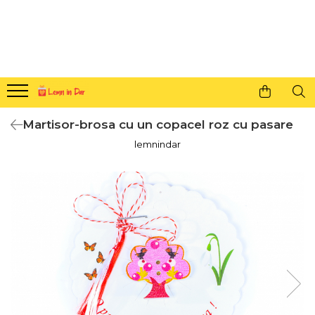
Cadouri personalizate pentru tine si cei dragi
Agende din lemn
Agende 10x10
Agende A5
Martisor-brosa cu un copacel roz cu pasare
Semne de carte
lemnindar
Decoratiuni Craciun
Decoratiuni cu nume
Decoratiuni cu lumina
Decoratiuni pentru cei dragi
Decoratiuni cu peisaje de iarna
Sosete de Craciun
Magneti de Craciun
Jucarii din lemn
Cercei din lemn