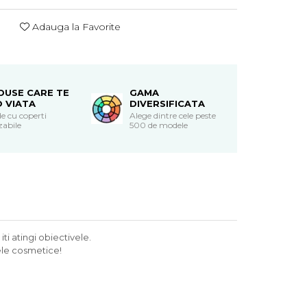
Adauga la Favorite
DUSE CARE TE
GAMA
O VIATA
DIVERSIFICATA
e cu coperti
Alege dintre cele peste
zabile
500 de modele
iti atingi obiectivele.
sele cosmetice!