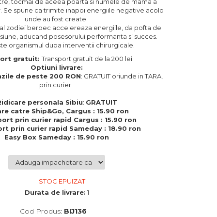
tre, tocmai de aceea poarta si numele de mama a
r. Se spune ca trimite inapoi energiile negative acolo
unde au fost create.
al zodiei berbec accelereaza energiile, da pofta de
pasiune, aducand posesorului performanta si succes.
ste organismul dupa interventii chirurgicale.
ort gratuit:
Transport gratuit de la 200 lei
Optiuni livrare:
zile de peste 200 RON
: GRATUIT oriunde in TARA,
prin curier
Ridicare personala Sibiu
:
GRATUIT
are catre Ship&Go, Cargus : 15.90 ron
ort prin curier rapid Cargus : 15.90 ron
rt prin curier rapid Sameday : 18.90 ron
Easy Box Sameday : 15.90 ron
STOC EPUIZAT
Durata de livrare:
1
Cod Produs:
BIJ136