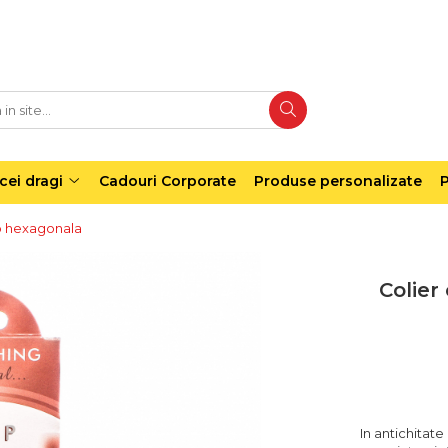
cei dragi
Cadouri Corporate
Produse personalizate
P
sp hexagonala
Colier
In antichitat