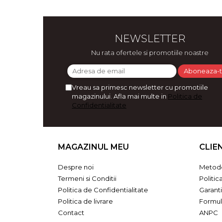
Bijuterii
CERCEI ZAMAC
Ateliere - planse cu nisip colorat
NEWSLETTER
Nu rata ofertele si promotiile noastre
Vreau sa primesc newsletter cu promotiile
magazinului. Afla mai multe in
Politica de
Confidentialitate
MAGAZINUL MEU
CLIE
Despre noi
Metode
Termeni si Conditii
Politic
Politica de Confidentialitate
Garant
Politica de livrare
Formul
Contact
ANPC