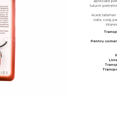
apreciate pie
tuturor pietrelo
Acest talisman 
viata, curaj, 
Intare
Transp
Pentru comen
Livr
Transp
Transpo