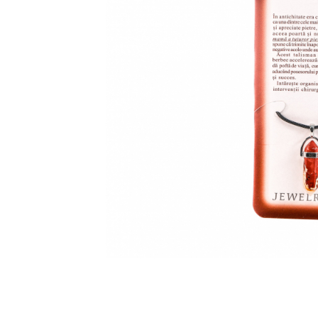
Feng Shui
Tablouri personalizate
IQ Puzzle
Diplome si Plachete
Insigne
Felicitari din lemn
Felicitari pentru cei dragi
Felicitari cu model
Rame foto din lemn
Camion din lemn
Aromaterapie
Papioane din lemn
Decoratiuni pentru casa
Genti si portofele barbati din
piele naturala