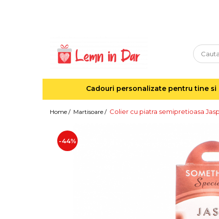
Cadouri personalizate pentru tine si cei dragi
Agende din lemn
Agende 10x10
Agende A5
Cadouri personalizate pentru tine si 
Semne de carte
Decoratiuni Craciun
Colier cu piatra semipretioasa Ja
Home /
Martisoare /
Decoratiuni cu nume
Decoratiuni cu lumina
-44%
Decoratiuni pentru cei dragi
Decoratiuni cu peisaje de iarna
Sosete de Craciun
Magneti de Craciun
Jucarii din lemn
Cercei din lemn