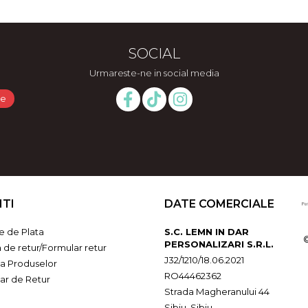
SOCIAL
Urmareste-ne in social media
NTI
DATE COMERCIALE
 de Plata
S.C. LEMN IN DAR
PERSONALIZARI S.R.L.
a de retur/Formular retur
J32/1210/18.06.2021
ia Produselor
RO44462362
ar de Retur
Strada Magheranului 44
Sibiu, Sibiu