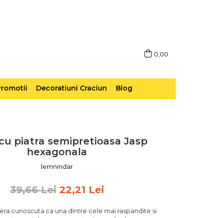
0,00
romotii
Decoratiuni Craciun
Blog
 cu piatra semipretioasa Jasp
hexagonala
lemnindar
39,66 Lei
22,21 Lei
e era cunoscuta ca una dintre cele mai raspandite si