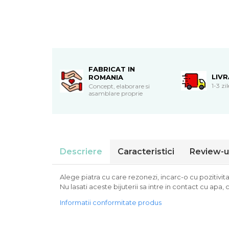
Cadouri de Paste
Produse personalizate pentru
nunti si botezuri
Martisoare
Cadouri personalizate pentru
FABRICAT IN
cei dragi
LIV
ROMANIA
1-3 zi
Concept, elaborare si
Cadouri pentru profesori
asamblare proprie
Cadouri pentru parinti
Cadouri pentru EA
Cadouri pentru EL
Cadouri pentru iubit
Descriere
Caracteristici
Review-u
Cadouri pentru iubita
Cadouri pentru mama
Cadouri pentru tata
Alege piatra cu care rezonezi, incarc-o cu pozitivitate
Nu lasati aceste bijuterii sa intre in contact cu ap
Cadouri pentru cea mai buna
prietena
Informatii conformitate produs
Cadouri pentru bunici
Cadouri personalizate pentru nasi