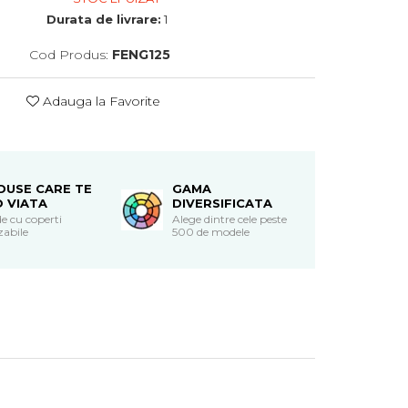
Durata de livrare:
1
Cod Produs:
FENG125
Adauga la Favorite
DUSE CARE TE
GAMA
O VIATA
DIVERSIFICATA
e cu coperti
Alege dintre cele peste
zabile
500 de modele