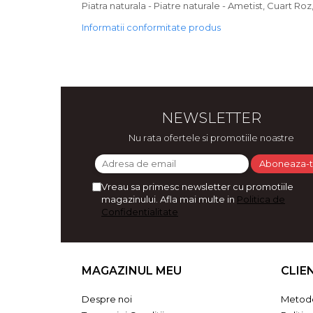
Piatra naturala - Piatre naturale - Ametist, Cuart Ro
Bijuterii
Informatii conformitate produs
CERCEI ZAMAC
Ateliere - planse cu nisip colorat
NEWSLETTER
Nu rata ofertele si promotiile noastre
Vreau sa primesc newsletter cu promotiile
magazinului. Afla mai multe in
Politica de
Confidentialitate
MAGAZINUL MEU
CLIE
Despre noi
Metode