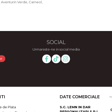
z, Aventurin Verde, Carneol,
SOCIAL
Urmareste-ne in social media
NTI
DATE COMERCIALE
 de Plata
S.C. LEMN IN DAR
PERSONALIZARI S.R.L.