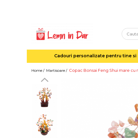
Cadouri personalizate pentru tine si cei dragi
Agende din lemn
Agende 10x10
Agende A5
Cadouri personalizate pentru tine si 
Semne de carte
Decoratiuni Craciun
Copac Bonsai Feng Shui mare cu m
Home /
Martisoare /
Decoratiuni cu nume
Decoratiuni cu lumina
Decoratiuni pentru cei dragi
Decoratiuni cu peisaje de iarna
Sosete de Craciun
Magneti de Craciun
Jucarii din lemn
Cercei din lemn