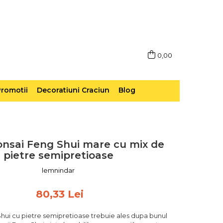
0,00
romotii
Decoratiuni Craciun
Blog
nsai Feng Shui mare cu mix de
pietre semipretioase
lemnindar
80,33 Lei
ui cu pietre semipretioase trebuie ales dupa bunul