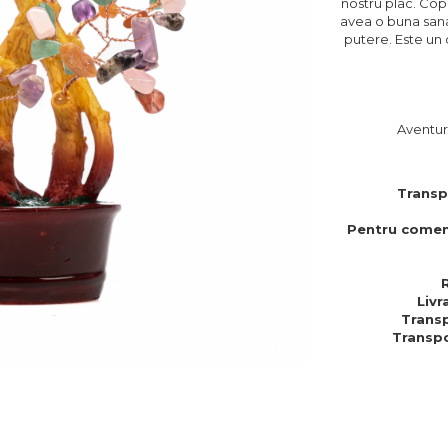
nostru plac. Copa
avea o buna sanat
putere. Este un 
Aventuri
Transp
Pentru comen
Livr
Transp
Transpo