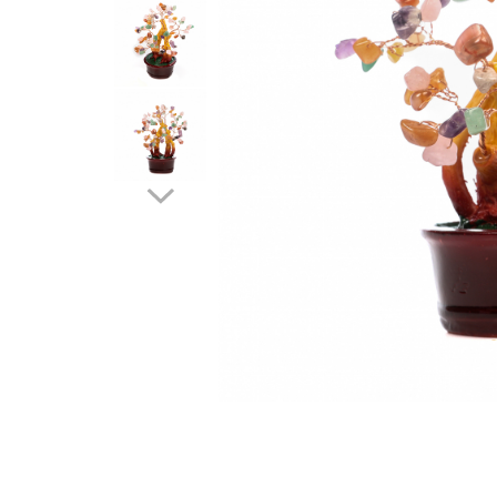
Feng Shui
Tablouri personalizate
IQ Puzzle
Diplome si Plachete
Insigne
Felicitari din lemn
Felicitari pentru cei dragi
Felicitari cu model
Rame foto din lemn
Camion din lemn
Aromaterapie
Papioane din lemn
Decoratiuni pentru casa
Genti si portofele barbati din
piele naturala