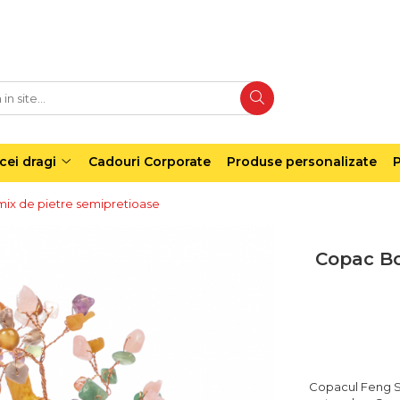
cei dragi
Cadouri Corporate
Produse personalizate
P
ix de pietre semipretioase
Copac Bo
Copacul Feng Sh