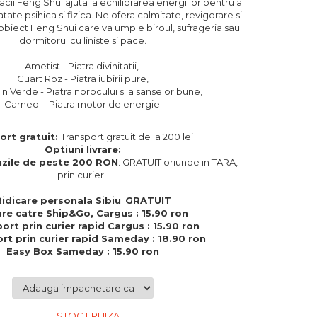
cii Feng Shui ajuta la echilibrarea energiilor pentru a
ate psihica si fizica. Ne ofera calmitate, revigorare si
obiect Feng Shui care va umple biroul, sufrageria sau
dormitorul cu liniste si pace.
Ametist - Piatra divinitatii,
Cuart Roz - Piatra iubirii pure,
n Verde - Piatra norocului si a sanselor bune,
Carneol - Piatra motor de energie
ort gratuit:
Transport gratuit de la 200 lei
Optiuni livrare:
zile de peste 200 RON
: GRATUIT oriunde in TARA,
prin curier
Ridicare personala Sibiu
:
GRATUIT
are catre Ship&Go, Cargus : 15.90 ron
ort prin curier rapid Cargus : 15.90 ron
rt prin curier rapid Sameday : 18.90 ron
Easy Box Sameday : 15.90 ron
STOC EPUIZAT