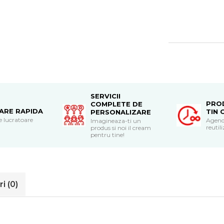
SERVICII
PRO
COMPLETE DE
RARE RAPIDA
TIN 
PERSONALIZARE
le lucratoare
Agend
Imagineaza-ti un
reutili
produs si noi il cream
pentru tine!
ri
(0)