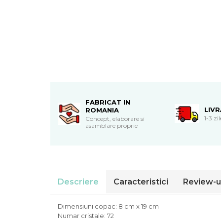
Cadouri de Paste
Produse personalizate pentru
nunti si botezuri
Martisoare
Cadouri personalizate pentru
cei dragi
Cadouri pentru profesori
Cadouri pentru parinti
FABRICAT IN
LIV
ROMANIA
Cadouri pentru EA
1-3 zi
Concept, elaborare si
Cadouri pentru EL
asamblare proprie
Cadouri pentru iubit
Cadouri pentru iubita
Cadouri pentru mama
Cadouri pentru tata
Descriere
Caracteristici
Review-u
Cadouri pentru cea mai buna
prietena
Cadouri pentru bunici
Dimensiuni copac: 8 cm x 19 cm
Cadouri personalizate pentru nasi
Numar cristale: 72