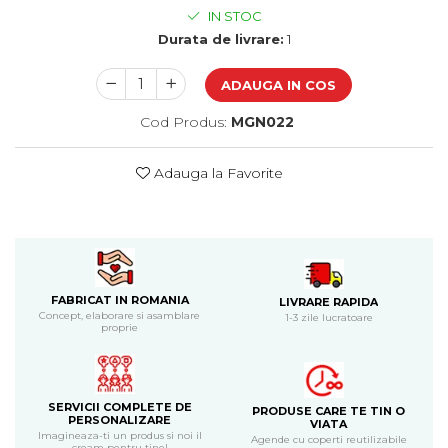
Cadouri de Paste
IN STOC
Durata de livrare:
1
Produse personalizate pentru
nunti si botezuri
ADAUGA IN COS
Martisoare
Cod Produs:
MGN022
Cadouri personalizate pentru
cei dragi
Adauga la Favorite
Cadouri pentru profesori
Cadouri pentru parinti
Cadouri pentru EA
Cadouri pentru EL
Cadouri pentru iubit
Cadouri pentru iubita
FABRICAT IN ROMANIA
LIVRARE RAPIDA
Concept, elaborare si asamblare
1-3 zile lucratoare
Cadouri pentru mama
proprie
Cadouri pentru tata
Cadouri pentru cea mai buna
prietena
SERVICII COMPLETE DE
Cadouri pentru bunici
PRODUSE CARE TE TIN O
PERSONALIZARE
VIATA
Cadouri personalizate pentru nasi
Imagineaza-ti un produs si noi il
Agende cu coperti reutilizabile
cream pentru tine!