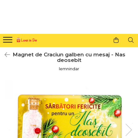
Cadouri personalizate pentru tine si cei dragi
Agende din lemn
Agende 10x10
Agende A5
Magnet de Craciun galben cu mesaj - Nas
Semne de carte
deosebit
Decoratiuni Craciun
lemnindar
Decoratiuni cu nume
Decoratiuni cu lumina
Decoratiuni pentru cei dragi
Decoratiuni cu peisaje de iarna
Sosete de Craciun
Magneti de Craciun
Jucarii din lemn
Cercei din lemn