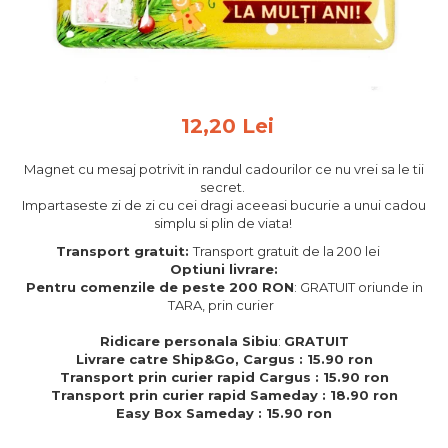
Feng Shui
Tablouri personalizate
IQ Puzzle
Diplome si Plachete
12,20 Lei
Insigne
Magnet cu mesaj potrivit in randul cadourilor ce nu vrei sa le tii
Felicitari din lemn
secret.
Impartaseste zi de zi cu cei dragi aceeasi bucurie a unui cadou
Felicitari pentru cei dragi
simplu si plin de viata!
Felicitari cu model
Transport gratuit:
Transport gratuit de la 200 lei
Rame foto din lemn
Optiuni livrare:
Camion din lemn
Pentru comenzile de peste 200 RON
: GRATUIT oriunde in
TARA, prin curier
Aromaterapie
Ridicare personala Sibiu
:
GRATUIT
Papioane din lemn
Livrare catre Ship&Go, Cargus : 15.90 ron
Transport prin curier rapid Cargus : 15.90 ron
Decoratiuni pentru casa
Transport prin curier rapid Sameday : 18.90 ron
Genti si portofele barbati din
Easy Box Sameday : 15.90 ron
piele naturala