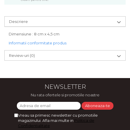
Bijuterii
CERCEI ZAMAC
Ateliere - planse cu nisip colorat
Descriere
Dimensiune : 8 cm x 4,5 cm
Informatii conformitate produs
Review-uri
(0)
NEWSLETTER
Nu rata ofertele si promotiile noastre
Vreau sa primesc newsletter cu promotiile
magazinului. Afla mai multe in
Politica de
Confidentialitate