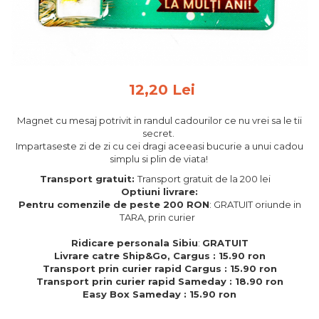
Feng Shui
Tablouri personalizate
IQ Puzzle
Diplome si Plachete
12,20 Lei
Insigne
Magnet cu mesaj potrivit in randul cadourilor ce nu vrei sa le tii
Felicitari din lemn
secret.
Impartaseste zi de zi cu cei dragi aceeasi bucurie a unui cadou
Felicitari pentru cei dragi
simplu si plin de viata!
Felicitari cu model
Transport gratuit:
Transport gratuit de la 200 lei
Rame foto din lemn
Optiuni livrare:
Camion din lemn
Pentru comenzile de peste 200 RON
: GRATUIT oriunde in
TARA, prin curier
Aromaterapie
Ridicare personala Sibiu
:
GRATUIT
Papioane din lemn
Livrare catre Ship&Go, Cargus : 15.90 ron
Transport prin curier rapid Cargus : 15.90 ron
Decoratiuni pentru casa
Transport prin curier rapid Sameday : 18.90 ron
Genti si portofele barbati din
Easy Box Sameday : 15.90 ron
piele naturala