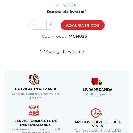
Cadouri de Paste
IN STOC
Durata de livrare:
1
Produse personalizate pentru
nunti si botezuri
ADAUGA IN COS
Martisoare
Cod Produs:
MGN025
Cadouri personalizate pentru
cei dragi
Adauga la Favorite
Cadouri pentru profesori
Cadouri pentru parinti
Cadouri pentru EA
Cadouri pentru EL
Cadouri pentru iubit
Cadouri pentru iubita
FABRICAT IN ROMANIA
LIVRARE RAPIDA
Concept, elaborare si asamblare
1-3 zile lucratoare
Cadouri pentru mama
proprie
Cadouri pentru tata
Cadouri pentru cea mai buna
prietena
SERVICII COMPLETE DE
Cadouri pentru bunici
PRODUSE CARE TE TIN O
PERSONALIZARE
VIATA
Cadouri personalizate pentru nasi
Imagineaza-ti un produs si noi il
Agende cu coperti reutilizabile
cream pentru tine!