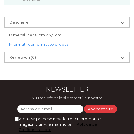
Bijuterii
CERCEI ZAMAC
Ateliere - planse cu nisip colorat
Descriere
Dimensiune : 8 cm x 4,5 cm
Informatii conformitate produs
Review-uri
(0)
NEWSLETTER
Nu rata ofertele si promotiile noastre
Vreau sa primesc newsletter cu promotiile
magazinului. Afla mai multe in
Politica de
Confidentialitate