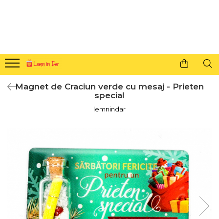
Cadouri personalizate pentru tine si cei dragi
Agende din lemn
Agende 10x10
Agende A5
Magnet de Craciun verde cu mesaj - Prieten
Semne de carte
special
Decoratiuni Craciun
lemnindar
Decoratiuni cu nume
Decoratiuni cu lumina
Decoratiuni pentru cei dragi
Decoratiuni cu peisaje de iarna
Sosete de Craciun
Magneti de Craciun
Jucarii din lemn
Cercei din lemn