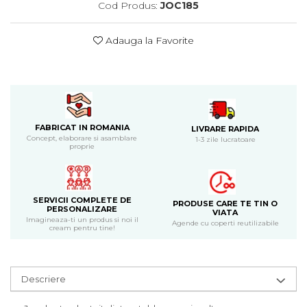
Cod Produs:
JOC185
Bijuterii
CERCEI ZAMAC
Adauga la Favorite
Ateliere - planse cu nisip colorat
FABRICAT IN ROMANIA
LIVRARE RAPIDA
Concept, elaborare si asamblare
1-3 zile lucratoare
proprie
SERVICII COMPLETE DE
PRODUSE CARE TE TIN O
PERSONALIZARE
VIATA
Imagineaza-ti un produs si noi il
Agende cu coperti reutilizabile
cream pentru tine!
Descriere