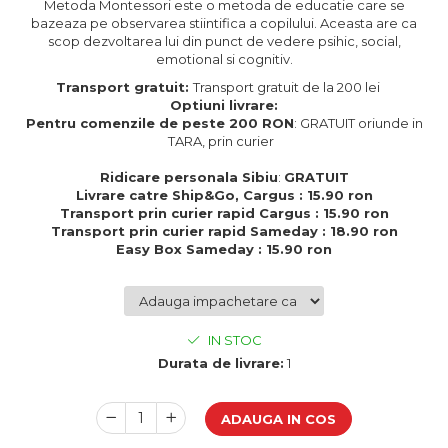
Metoda Montessori este o metoda de educatie care se
Cadouri de Paste
bazeaza pe observarea stiintifica a copilului. Aceasta are ca
scop dezvoltarea lui din punct de vedere psihic, social,
Produse personalizate pentru
emotional si cognitiv.
nunti si botezuri
Transport gratuit:
Transport gratuit de la 200 lei
Martisoare
Optiuni livrare:
Pentru comenzile de peste 200 RON
: GRATUIT oriunde in
Cadouri personalizate pentru
TARA, prin curier
cei dragi
Cadouri pentru profesori
Ridicare personala Sibiu
:
GRATUIT
Livrare catre Ship&Go, Cargus : 15.90 ron
Cadouri pentru parinti
Transport prin curier rapid Cargus : 15.90 ron
Cadouri pentru EA
Transport prin curier rapid Sameday : 18.90 ron
Cadouri pentru EL
Easy Box Sameday : 15.90 ron
Cadouri pentru iubit
Cadouri pentru iubita
Cadouri pentru mama
IN STOC
Cadouri pentru tata
Durata de livrare:
1
Cadouri pentru cea mai buna
prietena
Cadouri pentru bunici
ADAUGA IN COS
Cadouri personalizate pentru nasi