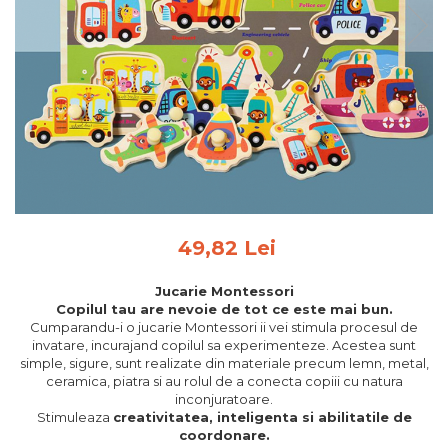
Feng Shui
Tablouri personalizate
IQ Puzzle
Diplome si Plachete
Insigne
Felicitari din lemn
Felicitari pentru cei dragi
Felicitari cu model
49,82 Lei
Rame foto din lemn
Camion din lemn
Jucarie Montessori
Copilul tau are nevoie de tot ce este mai bun.
Aromaterapie
Cumparandu-i o jucarie Montessori ii vei stimula procesul de
invatare, incurajand copilul sa experimenteze. Acestea sunt
Papioane din lemn
simple, sigure, sunt realizate din materiale precum lemn, metal,
Decoratiuni pentru casa
ceramica, piatra si au rolul de a conecta copiii cu natura
inconjuratoare.
Genti si portofele barbati din
Stimuleaza
creativitatea, inteligenta si abilitatile de
piele naturala
coordonare.