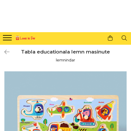
Cadouri personalizate pentru tine si cei dragi
Agende din lemn
Agende 10x10
Agende A5
Tabla educationala lemn masinute
Semne de carte
lemnindar
Decoratiuni Craciun
Decoratiuni cu nume
Decoratiuni cu lumina
Decoratiuni pentru cei dragi
Decoratiuni cu peisaje de iarna
Sosete de Craciun
Magneti de Craciun
Jucarii din lemn
Cercei din lemn