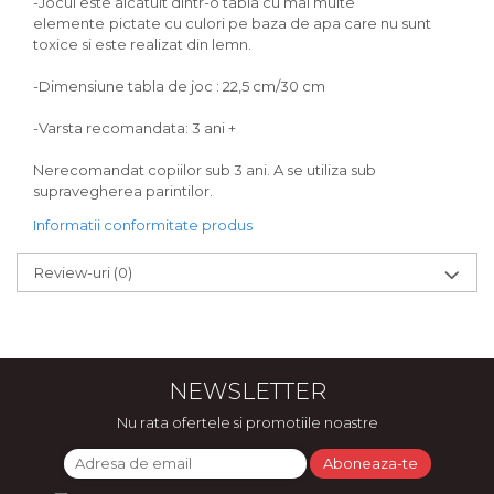
-Jocul este alcatuit dintr-o tabla cu mai multe
elemente
pictate cu culori pe baza de apa care nu sunt
toxice si este realizat din lemn.
-Dimensiune tabla de joc : 22,5 cm/30 cm
-Varsta recomandata: 3 ani +
Nerecomandat copiilor sub 3 ani. A se utiliza sub
supravegherea parintilor.
Informatii conformitate produs
Review-uri
(0)
NEWSLETTER
Nu rata ofertele si promotiile noastre