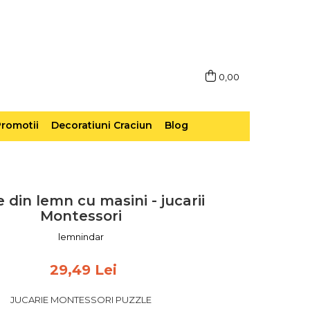
0,00
romotii
Decoratiuni Craciun
Blog
 din lemn cu masini - jucarii
Montessori
lemnindar
29,49 Lei
JUCARIE MONTESSORI PUZZLE