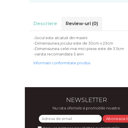
Bijuterii
CERCEI ZAMAC
Ateliere - planse cu nisip colorat
Descriere
Review-uri
(0)
-Jocul este alcatuit din masini
-Dimensiunea jocului este de 30cm x 23cm
-Dimensiunea celei mai mici piese este de 3.5cm
-varsta recomandata 3 ani+
Informatii conformitate produs
NEWSLETTER
Nu rata ofertele si promotiile noastre
Vreau sa primesc newsletter cu promotiile