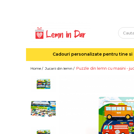
Cadouri personalizate pentru tine si cei dragi
Agende din lemn
Agende 10x10
Agende A5
Cadouri personalizate pentru tine si 
Semne de carte
Decoratiuni Craciun
Puzzle din lemn cu masini - ju
Home /
Jucarii din lemn /
Decoratiuni cu nume
Decoratiuni cu lumina
Decoratiuni pentru cei dragi
Decoratiuni cu peisaje de iarna
Sosete de Craciun
Magneti de Craciun
Jucarii din lemn
Cercei din lemn