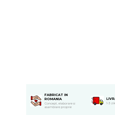
Cadouri de Paste
Produse personalizate pentru
nunti si botezuri
Martisoare
Cadouri personalizate pentru
cei dragi
Cadouri pentru profesori
Cadouri pentru parinti
Cadouri pentru EA
Cadouri pentru EL
Cadouri pentru iubit
Cadouri pentru iubita
Cadouri pentru mama
Cadouri pentru tata
Cadouri pentru cea mai buna
FABRICAT IN
LIV
ROMANIA
prietena
1-3 zi
Concept, elaborare si
Cadouri pentru bunici
asamblare proprie
Cadouri personalizate pentru nasi