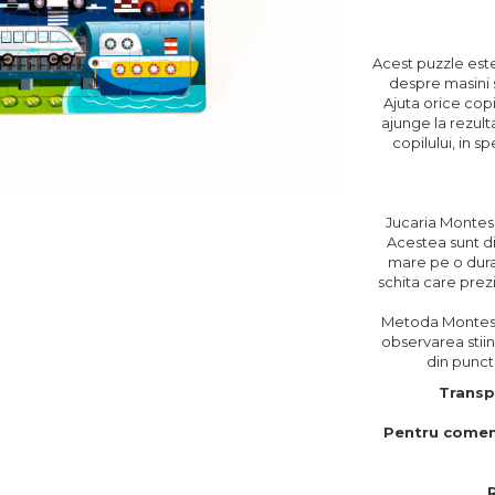
Acest puzzle este
despre masini 
Ajuta orice copi
ajunge la rezult
copilului, in s
Jucaria Montes
Acestea sunt di
mare pe o dura
schita care prezi
Metoda Montess
observarea stiin
din punct 
Transp
Pentru comen