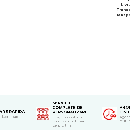
Livr
Transp
Transpo
SERVICII
PRO
COMPLETE DE
RARE RAPIDA
TIN 
PERSONALIZARE
le lucratoare
Agend
Imagineaza-ti un
reutili
produs si noi il cream
pentru tine!