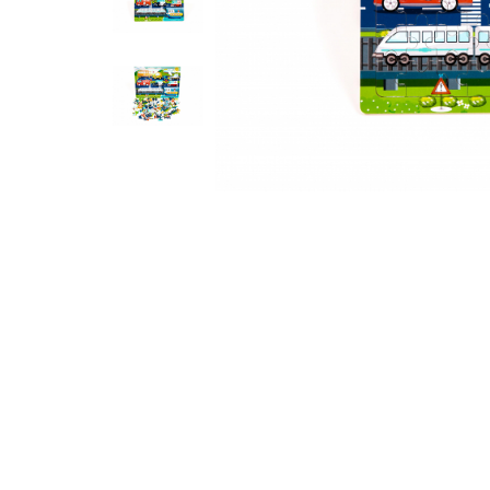
Feng Shui
Tablouri personalizate
IQ Puzzle
Diplome si Plachete
Insigne
Felicitari din lemn
Felicitari pentru cei dragi
Felicitari cu model
Rame foto din lemn
Camion din lemn
Aromaterapie
Papioane din lemn
Decoratiuni pentru casa
Genti si portofele barbati din
piele naturala