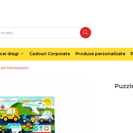
cei dragi
Cadouri Corporate
Produse personalizate
P
carii Montessori
Puzzle