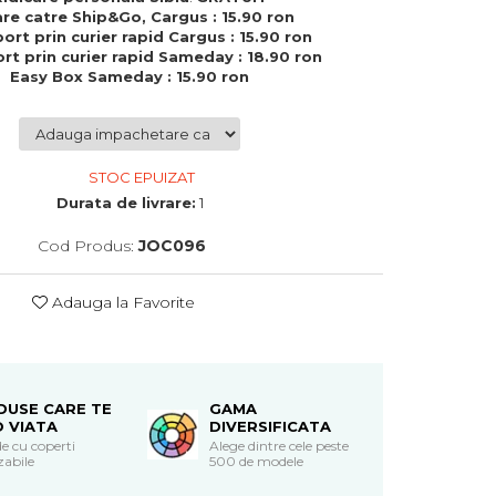
are catre Ship&Go, Cargus : 15.90 ron
ort prin curier rapid Cargus : 15.90 ron
rt prin curier rapid Sameday : 18.90 ron
Easy Box Sameday : 15.90 ron
STOC EPUIZAT
Durata de livrare:
1
Cod Produs:
JOC096
Adauga la Favorite
DUSE CARE TE
GAMA
O VIATA
DIVERSIFICATA
e cu coperti
Alege dintre cele peste
zabile
500 de modele