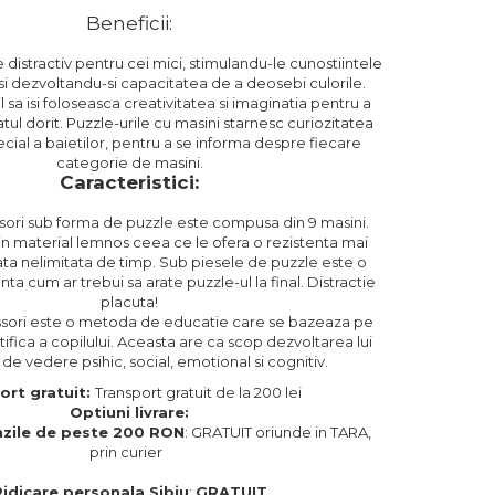
Beneficii:
 distractiv pentru cei mici, stimulandu-le cunostiintele
si dezvoltandu-si capacitatea de a deosebi culorile.
l sa isi foloseasca creativitatea si imaginatia pentru a
atul dorit. Puzzle-urile cu masini starnesc curiozitatea
pecial a baietilor, pentru a se informa despre fiecare
categorie de masini.
Caracteristici:
sori sub forma de puzzle este compusa din 9 masini.
n material lemnos ceea ce le ofera o rezistenta mai
ta nelimitata de timp. Sub piesele de puzzle este o
nta cum ar trebui sa arate puzzle-ul la final. Distractie
placuta!
ori este o metoda de educatie care se bazeaza pe
tifica a copilului. Aceasta are ca scop dezvoltarea lui
de vedere psihic, social, emotional si cognitiv.
ort gratuit:
Transport gratuit de la 200 lei
Optiuni livrare:
zile de peste 200 RON
: GRATUIT oriunde in TARA,
prin curier
Ridicare personala Sibiu
:
GRATUIT