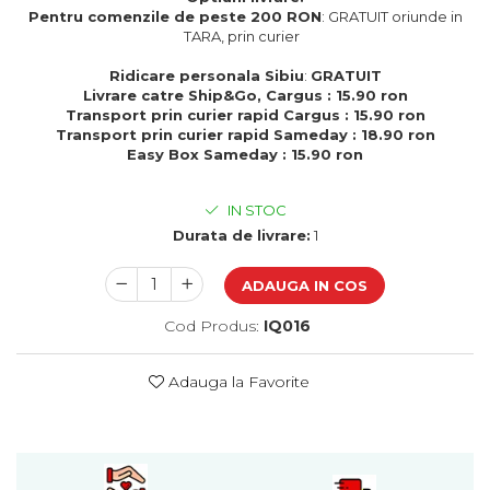
Cadouri de Paste
Pentru comenzile de peste 200 RON
: GRATUIT oriunde in
TARA, prin curier
Produse personalizate pentru
nunti si botezuri
Ridicare personala Sibiu
:
GRATUIT
Livrare catre Ship&Go, Cargus : 15.90 ron
Martisoare
Transport prin curier rapid Cargus : 15.90 ron
Transport prin curier rapid Sameday : 18.90 ron
Cadouri personalizate pentru
Easy Box Sameday : 15.90 ron
cei dragi
Cadouri pentru profesori
IN STOC
Cadouri pentru parinti
Durata de livrare:
1
Cadouri pentru EA
Cadouri pentru EL
ADAUGA IN COS
Cadouri pentru iubit
Cadouri pentru iubita
Cod Produs:
IQ016
Cadouri pentru mama
Cadouri pentru tata
Adauga la Favorite
Cadouri pentru cea mai buna
prietena
Cadouri pentru bunici
Cadouri personalizate pentru nasi