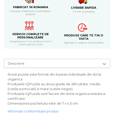
Bijuterii
FABRICAT IN ROMANIA
LIVRARE RAPIDA
CERCEI ZAMAC
Concept, elaborare si asamblare
1-3 zile lucratoare
proprie
Ateliere - planse cu nisip colorat
SERVICII COMPLETE DE
PRODUSE CARE TE TIN O
PERSONALIZARE
VIATA
Imagineaza-ti un produs si noi il
Agende cu coperti reutilizabile
cream pentru tine!
Descriere
Acest puzzle este format din 6 piese individuale din sticla
organica.
Produsele IQPuzzle au doua grade de dificultate: medie
(cutiile portocalii) si mare (cutiile negre).
Produsele IQPuzzle sunt facute din sticla organica testata si
certificata.
Dimensiunea pachetului este de 7 x 4.5 cm.
Informatii conformitate produs