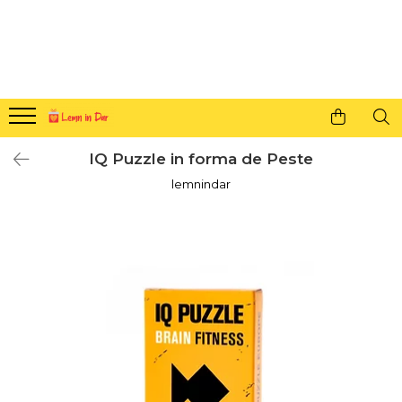
Cadouri personalizate pentru tine si cei dragi
Agende din lemn
Agende 10x10
Agende A5
IQ Puzzle in forma de Peste
Semne de carte
lemnindar
Decoratiuni Craciun
Decoratiuni cu nume
Decoratiuni cu lumina
Decoratiuni pentru cei dragi
Decoratiuni cu peisaje de iarna
Sosete de Craciun
Magneti de Craciun
Jucarii din lemn
Cercei din lemn