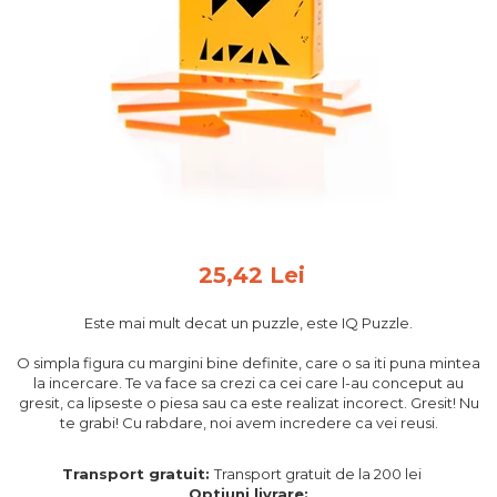
Feng Shui
Tablouri personalizate
IQ Puzzle
Diplome si Plachete
Insigne
Felicitari din lemn
Felicitari pentru cei dragi
Felicitari cu model
25,42 Lei
Rame foto din lemn
Camion din lemn
Este mai mult decat un puzzle, este IQ Puzzle.
Aromaterapie
O simpla figura cu margini bine definite, care o sa iti puna mintea
la incercare. Te va face sa crezi ca cei care l-au conceput au
Papioane din lemn
gresit, ca lipseste o piesa sau ca este realizat incorect. Gresit! Nu
Decoratiuni pentru casa
te grabi! Cu rabdare, noi avem incredere ca vei reusi.
Genti si portofele barbati din
Transport gratuit:
Transport gratuit de la 200 lei
piele naturala
Optiuni livrare: