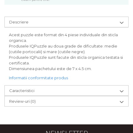
Bijuterii
CERCEI ZAMAC
Ateliere - planse cu nisip colorat
Descriere
Acest puzzle este format din 4 piese individuale din sticla
organica.
Produsele IQPuzzle au doua grade de dificultate: medie
(cutiile portocalii) si mare (cutiile negre).
Produsele IQPuzzle sunt facute din sticla organica testata si
certificata.
Dimensiunea pachetului este de 7 x 4.5 cm.
Informatii conformitate produs
Caracteristici
Review-uri
(0)