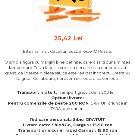
Feng Shui
Tablouri personalizate
IQ Puzzle
Diplome si Plachete
25,42 Lei
Insigne
Este mai mult decat un puzzle, este IQ Puzzle.
Felicitari din lemn
Felicitari pentru cei dragi
O simpla figura cu margini bine definite, care o sa iti puna mintea
la incercare. Te va face sa crezi ca cei care l-au conceput au
Felicitari cu model
gresit, ca lipseste o piesa sau ca este realizat incorect. Gresit! Nu
Rame foto din lemn
te grabi! Cu rabdare, noi avem incredere ca vei reusi.
Camion din lemn
Transport gratuit:
Transport gratuit de la 200 lei
Aromaterapie
Optiuni livrare:
Pentru comenzile de peste 200 RON
: GRATUIT oriunde in
Papioane din lemn
TARA, prin curier
Decoratiuni pentru casa
Ridicare personala Sibiu
:
GRATUIT
Genti si portofele barbati din
Livrare catre Ship&Go, Cargus : 15.90 ron
piele naturala
Transport prin curier rapid Cargus : 15.90 ron