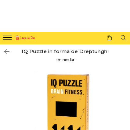
Cadouri personalizate pentru tine si cei dragi
Agende din lemn
Agende 10x10
Agende A5
IQ Puzzle in forma de Dreptunghi
Semne de carte
lemnindar
Decoratiuni Craciun
Decoratiuni cu nume
Decoratiuni cu lumina
Decoratiuni pentru cei dragi
Decoratiuni cu peisaje de iarna
Sosete de Craciun
Magneti de Craciun
Jucarii din lemn
Cercei din lemn