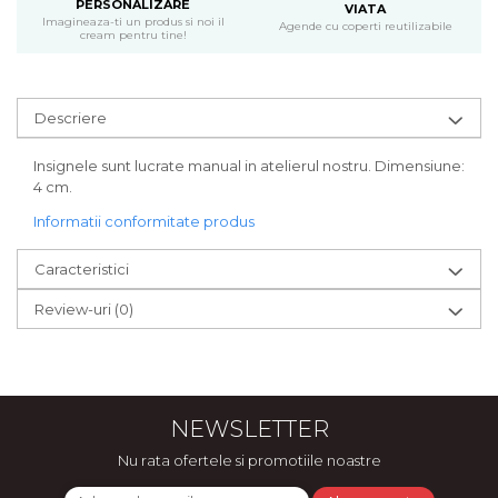
PERSONALIZARE
VIATA
Bijuterii
Imagineaza-ti un produs si noi il
Agende cu coperti reutilizabile
cream pentru tine!
CERCEI ZAMAC
Ateliere - planse cu nisip colorat
Descriere
Insignele sunt lucrate manual in atelierul nostru. Dimensiune:
4 cm.
Informatii conformitate produs
Caracteristici
Review-uri
(0)
NEWSLETTER
Nu rata ofertele si promotiile noastre