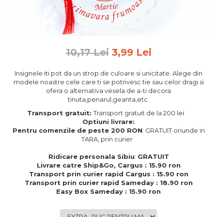
Feng Shui
Tablouri personalizate
IQ Puzzle
10,17 Lei
3,99 Lei
Diplome si Plachete
Insigne
Insignele iti pot da un strop de culoare si unicitate. Alege din
modele noastre cele care ti se potrivesc tie sau celor dragi si
Felicitari din lemn
ofera o alternativa vesela de a-ti decora
tinuta,penarul,geanta,etc.
Felicitari pentru cei dragi
Felicitari cu model
Transport gratuit:
Transport gratuit de la 200 lei
Optiuni livrare:
Rame foto din lemn
Pentru comenzile de peste 200 RON
: GRATUIT oriunde in
Camion din lemn
TARA, prin curier
Aromaterapie
Ridicare personala Sibiu
:
GRATUIT
Livrare catre Ship&Go, Cargus : 15.90 ron
Papioane din lemn
Transport prin curier rapid Cargus : 15.90 ron
Transport prin curier rapid Sameday : 18.90 ron
Decoratiuni pentru casa
Easy Box Sameday : 15.90 ron
Genti si portofele barbati din
piele naturala