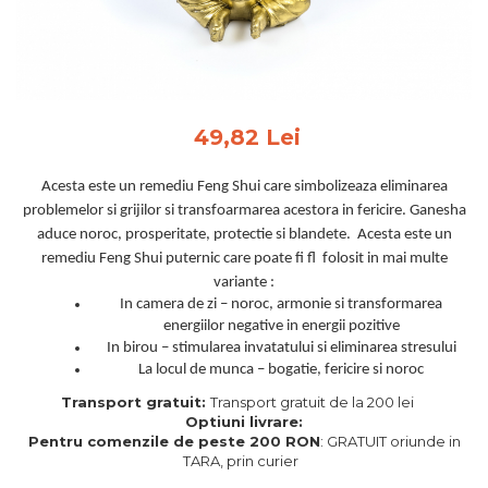
Feng Shui
Tablouri personalizate
IQ Puzzle
Diplome si Plachete
49,82 Lei
Insigne
Acesta este un remediu Feng Shui care simbolizeaza eliminarea
Felicitari din lemn
problemelor si grijilor si transfoarmarea acestora in fericire. Ganesha
Felicitari pentru cei dragi
aduce noroc, prosperitate, protectie si blandete. Acesta este un
Felicitari cu model
remediu Feng Shui puternic care poate fi fl folosit in mai multe
Rame foto din lemn
variante :
In camera de zi – noroc, armonie si transformarea
Camion din lemn
energiilor negative in energii pozitive
Aromaterapie
In birou – stimularea invatatului si eliminarea stresului
La locul de munca – bogatie, fericire si noroc
Papioane din lemn
Transport gratuit:
Transport gratuit de la 200 lei
Decoratiuni pentru casa
Optiuni livrare:
Pentru comenzile de peste 200 RON
: GRATUIT oriunde in
Genti si portofele barbati din
TARA, prin curier
piele naturala