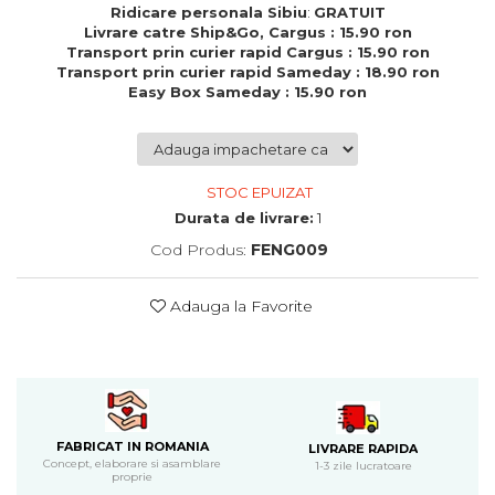
Ridicare personala Sibiu
:
GRATUIT
Cadouri de Paste
Livrare catre Ship&Go, Cargus : 15.90 ron
Produse personalizate pentru
Transport prin curier rapid Cargus : 15.90 ron
nunti si botezuri
Transport prin curier rapid Sameday : 18.90 ron
Easy Box Sameday : 15.90 ron
Martisoare
Cadouri personalizate pentru
cei dragi
STOC EPUIZAT
Cadouri pentru profesori
Durata de livrare:
1
Cadouri pentru parinti
Cadouri pentru EA
Cod Produs:
FENG009
Cadouri pentru EL
Cadouri pentru iubit
Adauga la Favorite
Cadouri pentru iubita
Cadouri pentru mama
Cadouri pentru tata
Cadouri pentru cea mai buna
prietena
FABRICAT IN ROMANIA
LIVRARE RAPIDA
Cadouri pentru bunici
Concept, elaborare si asamblare
1-3 zile lucratoare
proprie
Cadouri personalizate pentru nasi