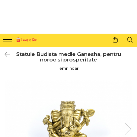
Cadouri personalizate pentru tine si cei dragi
Agende din lemn
Agende 10x10
Agende A5
Statuie Budista medie Ganesha, pentru
Semne de carte
noroc si prosperitate
Decoratiuni Craciun
lemnindar
Decoratiuni cu nume
Decoratiuni cu lumina
Decoratiuni pentru cei dragi
Decoratiuni cu peisaje de iarna
Sosete de Craciun
Magneti de Craciun
Jucarii din lemn
Cercei din lemn