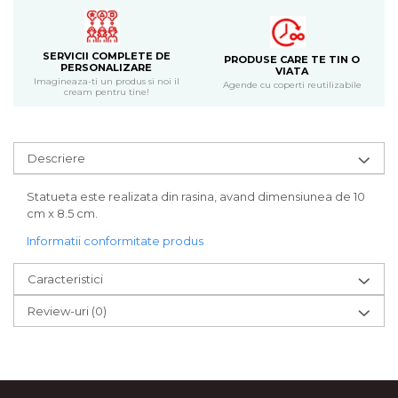
Bijuterii
CERCEI ZAMAC
SERVICII COMPLETE DE
Ateliere - planse cu nisip colorat
PRODUSE CARE TE TIN O
PERSONALIZARE
VIATA
Imagineaza-ti un produs si noi il
Agende cu coperti reutilizabile
cream pentru tine!
Descriere
Statueta este realizata din rasina, avand dimensiunea de 10
cm x 8.5 cm.
Informatii conformitate produs
Caracteristici
Review-uri
(0)