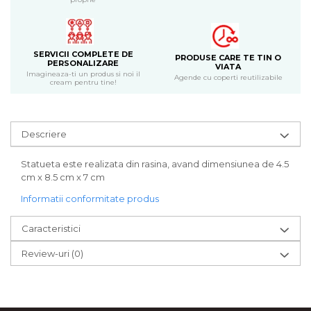
Bijuterii
CERCEI ZAMAC
Ateliere - planse cu nisip colorat
SERVICII COMPLETE DE
PRODUSE CARE TE TIN O
PERSONALIZARE
VIATA
Imagineaza-ti un produs si noi il
Agende cu coperti reutilizabile
cream pentru tine!
Descriere
Statueta este realizata din rasina, avand dimensiunea de 4.5
cm x 8.5 cm x 7 cm
Informatii conformitate produs
Caracteristici
Review-uri
(0)