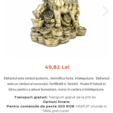
Feng Shui
Tablouri personalizate
IQ Puzzle
Diplome si Plachete
Insigne
Felicitari din lemn
Felicitari pentru cei dragi
Felicitari cu model
Rame foto din lemn
49,82 Lei
Camion din lemn
Elefantul este simbol puternic. Semnifica forta, intelepciune. Elefantul
Aromaterapie
este un simbol al norocului, fertilitatii si fericirii. Poate fi folosit in
Papioane din lemn
birou pentru a aduce bunastare, noroc in cariera si intelepciune.
Decoratiuni pentru casa
Transport gratuit:
Transport gratuit de la 200 lei
Optiuni livrare:
Genti si portofele barbati din
Pentru comenzile de peste 200 RON
: GRATUIT oriunde in
piele naturala
TARA, prin curier