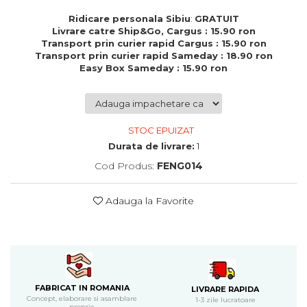
Cadouri de Paste
Ridicare personala Sibiu
:
GRATUIT
Produse personalizate pentru
Livrare catre Ship&Go, Cargus : 15.90 ron
nunti si botezuri
Transport prin curier rapid Cargus : 15.90 ron
Transport prin curier rapid Sameday : 18.90 ron
Martisoare
Easy Box Sameday : 15.90 ron
Cadouri personalizate pentru
cei dragi
Cadouri pentru profesori
STOC EPUIZAT
Cadouri pentru parinti
Durata de livrare:
1
Cadouri pentru EA
Cod Produs:
FENG014
Cadouri pentru EL
Cadouri pentru iubit
Adauga la Favorite
Cadouri pentru iubita
Cadouri pentru mama
Cadouri pentru tata
Cadouri pentru cea mai buna
prietena
Cadouri pentru bunici
FABRICAT IN ROMANIA
LIVRARE RAPIDA
Cadouri personalizate pentru nasi
Concept, elaborare si asamblare
1-3 zile lucratoare
proprie