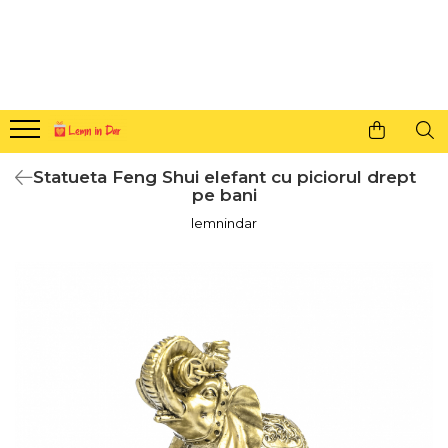
Cadouri personalizate pentru tine si cei dragi
Agende din lemn
Agende 10x10
Agende A5
Statueta Feng Shui elefant cu piciorul drept
Semne de carte
pe bani
Decoratiuni Craciun
lemnindar
Decoratiuni cu nume
Decoratiuni cu lumina
Decoratiuni pentru cei dragi
Decoratiuni cu peisaje de iarna
Sosete de Craciun
Magneti de Craciun
Jucarii din lemn
Cercei din lemn