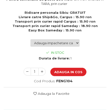
Cadouri de Paste
TARA, prin curier
Produse personalizate pentru
Ridicare personala Sibiu
:
GRATUIT
nunti si botezuri
Livrare catre Ship&Go, Cargus : 15.90 ron
Transport prin curier rapid Cargus : 15.90 ron
Martisoare
Transport prin curier rapid Sameday : 18.90 ron
Easy Box Sameday : 15.90 ron
Cadouri personalizate pentru
cei dragi
Cadouri pentru profesori
Cadouri pentru parinti
IN STOC
Cadouri pentru EA
Durata de livrare:
1
Cadouri pentru EL
Cadouri pentru iubit
ADAUGA IN COS
Cadouri pentru iubita
Cadouri pentru mama
Cod Produs:
FENG104
Cadouri pentru tata
Cadouri pentru cea mai buna
Adauga la Favorite
prietena
Cadouri pentru bunici
Cadouri personalizate pentru nasi