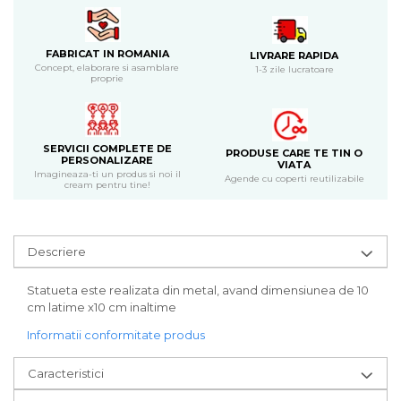
Bijuterii
CERCEI ZAMAC
FABRICAT IN ROMANIA
LIVRARE RAPIDA
Ateliere - planse cu nisip colorat
Concept, elaborare si asamblare
1-3 zile lucratoare
proprie
SERVICII COMPLETE DE
PRODUSE CARE TE TIN O
PERSONALIZARE
VIATA
Imagineaza-ti un produs si noi il
Agende cu coperti reutilizabile
cream pentru tine!
Descriere
Statueta este realizata din metal, avand dimensiunea de 10
cm latime x10 cm inaltime
Informatii conformitate produs
Caracteristici