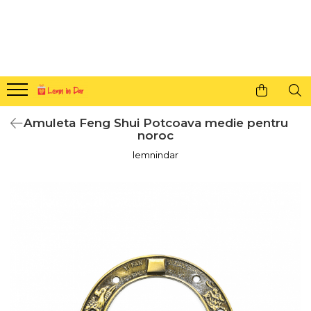
Cadouri personalizate pentru tine si cei dragi
Agende din lemn
Agende 10x10
Agende A5
Amuleta Feng Shui Potcoava medie pentru
Semne de carte
noroc
Decoratiuni Craciun
lemnindar
Decoratiuni cu nume
Decoratiuni cu lumina
Decoratiuni pentru cei dragi
Decoratiuni cu peisaje de iarna
Sosete de Craciun
Magneti de Craciun
Jucarii din lemn
Cercei din lemn