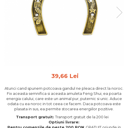
Feng Shui
Tablouri personalizate
IQ Puzzle
Diplome si Plachete
Insigne
Felicitari din lemn
Felicitari pentru cei dragi
Felicitari cu model
Rame foto din lemn
39,66 Lei
Camion din lemn
Atunci cand spunem potcoava gandul ne pleaca direct la noroc.
Aromaterapie
Fix aceasta semnifica si aceasta amuleta Feng Shui, ea poarta
energia calului, care este un animal pur, puternic si unic. Aduce
Papioane din lemn
odata cu ea noroc in tot ceea ce facem. Daca potcoava este
Decoratiuni pentru casa
plasata in sus, ea permite stocarea energiilor pozitive.
Genti si portofele barbati din
Transport gratuit:
Transport gratuit de la 200 lei
Optiuni livrare:
piele naturala
Pentru comenzile de peste 200 RON
: GRATUIT oriunde in