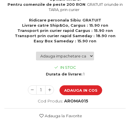
Cadouri de Paste
Pentru comenzile de peste 200 RON
: GRATUIT oriunde in
TARA, prin curier
Produse personalizate pentru
nunti si botezuri
Ridicare personala Sibiu
:
GRATUIT
Livrare catre Ship&Go, Cargus : 15.90 ron
Martisoare
Transport prin curier rapid Cargus : 15.90 ron
Transport prin curier rapid Sameday : 18.90 ron
Cadouri personalizate pentru
Easy Box Sameday : 15.90 ron
cei dragi
Cadouri pentru profesori
Cadouri pentru parinti
Cadouri pentru EA
IN STOC
Cadouri pentru EL
Durata de livrare:
1
Cadouri pentru iubit
Cadouri pentru iubita
ADAUGA IN COS
Cadouri pentru mama
Cadouri pentru tata
Cod Produs:
AROMA015
Cadouri pentru cea mai buna
prietena
Adauga la Favorite
Cadouri pentru bunici
Cadouri personalizate pentru nasi