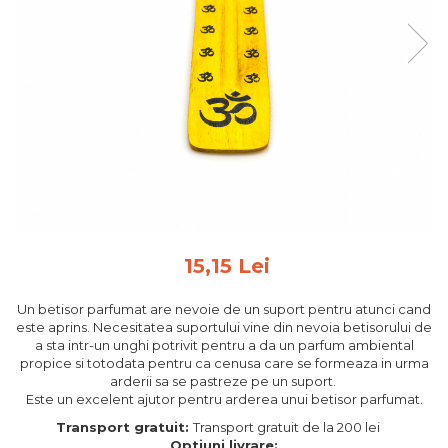
Feng Shui
Tablouri personalizate
IQ Puzzle
Diplome si Plachete
Insigne
Felicitari din lemn
Felicitari pentru cei dragi
Felicitari cu model
Rame foto din lemn
15,15 Lei
Camion din lemn
Un betisor parfumat are nevoie de un suport pentru atunci cand
Aromaterapie
este aprins. Necesitatea suportului vine din nevoia betisorului de
a sta intr-un unghi potrivit pentru a da un parfum ambiental
Papioane din lemn
propice si totodata pentru ca cenusa care se formeaza in urma
Decoratiuni pentru casa
arderii sa se pastreze pe un suport.
Este un excelent ajutor pentru arderea unui betisor parfumat.
Genti si portofele barbati din
Transport gratuit:
Transport gratuit de la 200 lei
piele naturala
Optiuni livrare: