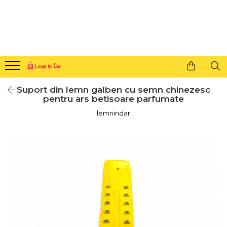
Cadouri personalizate pentru tine si cei dragi
Agende din lemn
Agende 10x10
Agende A5
Suport din lemn galben cu semn chinezesc
Semne de carte
pentru ars betisoare parfumate
Decoratiuni Craciun
lemnindar
Decoratiuni cu nume
Decoratiuni cu lumina
Decoratiuni pentru cei dragi
Decoratiuni cu peisaje de iarna
Sosete de Craciun
Magneti de Craciun
Jucarii din lemn
Cercei din lemn