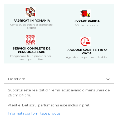
Bijuterii
CERCEI ZAMAC
Ateliere - planse cu nisip colorat
FABRICAT IN ROMANIA
LIVRARE RAPIDA
Concept, elaborare si asamblare
1-3 zile lucratoare
proprie
SERVICII COMPLETE DE
PRODUSE CARE TE TIN O
PERSONALIZARE
VIATA
Imagineaza-ti un produs si noi il
Agende cu coperti reutilizabile
cream pentru tine!
Descriere
Suportul este realizat din lemn lacuit avand dimensiunea de
26 cm x 4 cm.
Atentie! Betisorul parfumat nu este inclus in pret!
Informatii conformitate produs