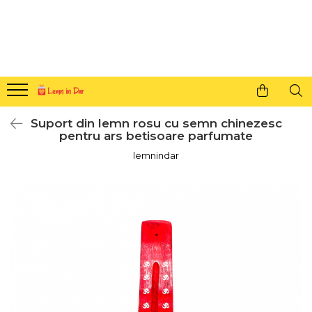
Cadouri personalizate pentru tine si cei dragi
Agende din lemn
Agende 10x10
Agende A5
Suport din lemn rosu cu semn chinezesc
Semne de carte
pentru ars betisoare parfumate
Decoratiuni Craciun
lemnindar
Decoratiuni cu nume
Decoratiuni cu lumina
Decoratiuni pentru cei dragi
Decoratiuni cu peisaje de iarna
Sosete de Craciun
Magneti de Craciun
Jucarii din lemn
Cercei din lemn