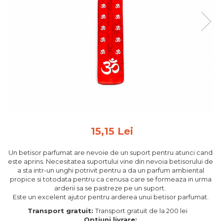
Feng Shui
Tablouri personalizate
IQ Puzzle
Diplome si Plachete
Insigne
Felicitari din lemn
Felicitari pentru cei dragi
Felicitari cu model
Rame foto din lemn
15,15 Lei
Camion din lemn
Un betisor parfumat are nevoie de un suport pentru atunci cand
Aromaterapie
este aprins. Necesitatea suportului vine din nevoia betisorului de
a sta intr-un unghi potrivit pentru a da un parfum ambiental
Papioane din lemn
propice si totodata pentru ca cenusa care se formeaza in urma
Decoratiuni pentru casa
arderii sa se pastreze pe un suport.
Este un excelent ajutor pentru arderea unui betisor parfumat.
Genti si portofele barbati din
Transport gratuit:
Transport gratuit de la 200 lei
piele naturala
Optiuni livrare: