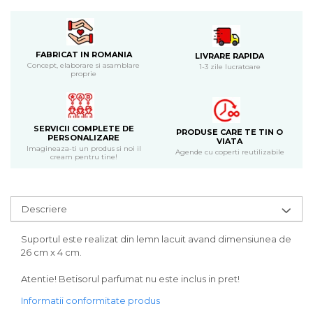
Bijuterii
CERCEI ZAMAC
Ateliere - planse cu nisip colorat
FABRICAT IN ROMANIA
LIVRARE RAPIDA
Concept, elaborare si asamblare
1-3 zile lucratoare
proprie
SERVICII COMPLETE DE
PRODUSE CARE TE TIN O
PERSONALIZARE
VIATA
Imagineaza-ti un produs si noi il
Agende cu coperti reutilizabile
cream pentru tine!
Descriere
Suportul este realizat din lemn lacuit avand dimensiunea de
26 cm x 4 cm.
Atentie! Betisorul parfumat nu este inclus in pret!
Informatii conformitate produs