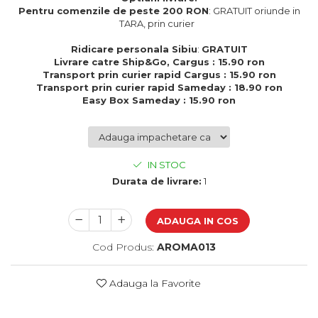
Cadouri de Paste
Pentru comenzile de peste 200 RON
: GRATUIT oriunde in
TARA, prin curier
Produse personalizate pentru
nunti si botezuri
Ridicare personala Sibiu
:
GRATUIT
Livrare catre Ship&Go, Cargus : 15.90 ron
Martisoare
Transport prin curier rapid Cargus : 15.90 ron
Transport prin curier rapid Sameday : 18.90 ron
Cadouri personalizate pentru
Easy Box Sameday : 15.90 ron
cei dragi
Cadouri pentru profesori
Cadouri pentru parinti
Cadouri pentru EA
IN STOC
Cadouri pentru EL
Durata de livrare:
1
Cadouri pentru iubit
Cadouri pentru iubita
ADAUGA IN COS
Cadouri pentru mama
Cadouri pentru tata
Cod Produs:
AROMA013
Cadouri pentru cea mai buna
prietena
Adauga la Favorite
Cadouri pentru bunici
Cadouri personalizate pentru nasi