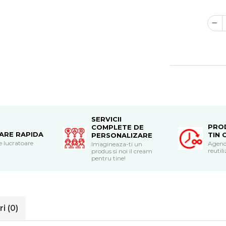
SERVICII
PRO
COMPLETE DE
RARE RAPIDA
TIN 
PERSONALIZARE
le lucratoare
Agend
Imagineaza-ti un
reutili
produs si noi il cream
pentru tine!
ri
(0)