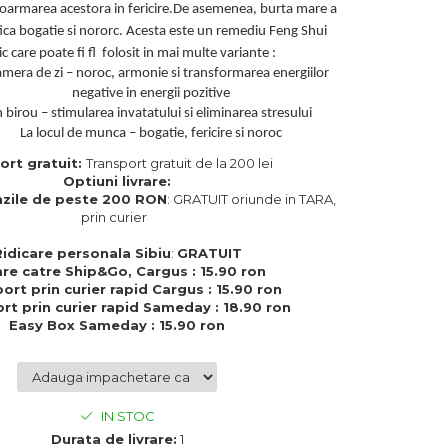
ansfoarmarea acestora in fericire.De asemenea, burta mare a
ica bogatie si nororc. Acesta este un remediu Feng Shui
c care poate fi fl folosit in mai multe variante :
amera de zi – noroc, armonie si transformarea energiilor
negative in energii pozitive
n birou – stimularea invatatului si eliminarea stresului
La locul de munca – bogatie, fericire si noroc
ort gratuit:
Transport gratuit de la 200 lei
Optiuni livrare:
zile de peste 200 RON
: GRATUIT oriunde in TARA,
prin curier
Ridicare personala Sibiu
:
GRATUIT
are catre Ship&Go, Cargus : 15.90 ron
ort prin curier rapid Cargus : 15.90 ron
rt prin curier rapid Sameday : 18.90 ron
Easy Box Sameday : 15.90 ron
IN STOC
Durata de livrare:
1