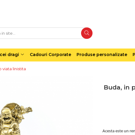
cei dragi
Cadouri Corporate
Produse personalizate
P
 viata linistita
Buda, in p
Acesta este un re