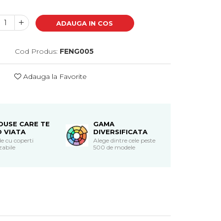
ADAUGA IN COS
Cod Produs:
FENG005
Adauga la Favorite
DUSE CARE TE
GAMA
O VIATA
DIVERSIFICATA
e cu coperti
Alege dintre cele peste
zabile
500 de modele