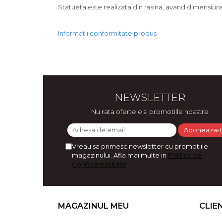
Bijuterii
Statueta este realizata din rasina, avand dimensiun
CERCEI ZAMAC
Ateliere - planse cu nisip colorat
Informatii conformitate produs
NEWSLETTER
Nu rata ofertele si promotiile noastre
Vreau sa primesc newsletter cu promotiile
magazinului. Afla mai multe in
Politica de
Confidentialitate
MAGAZINUL MEU
CLIE