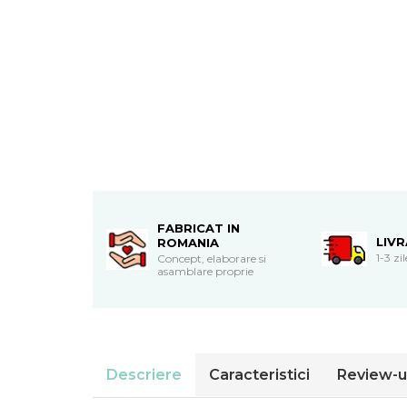
Cadouri de Paste
Produse personalizate pentru
nunti si botezuri
Martisoare
Cadouri personalizate pentru
cei dragi
Cadouri pentru profesori
Cadouri pentru parinti
Cadouri pentru EA
Cadouri pentru EL
FABRICAT IN
LIV
ROMANIA
Cadouri pentru iubit
1-3 zi
Concept, elaborare si
Cadouri pentru iubita
asamblare proprie
Cadouri pentru mama
Cadouri pentru tata
Cadouri pentru cea mai buna
prietena
Cadouri pentru bunici
Descriere
Caracteristici
Review-u
Cadouri personalizate pentru nasi