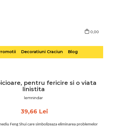
0,00
romotii
Decoratiuni Craciun
Blog
icioare, pentru fericire si o viata
linistita
lemnindar
39,66 Lei
mediu Feng Shui care simbolizeaza eliminarea problemelor