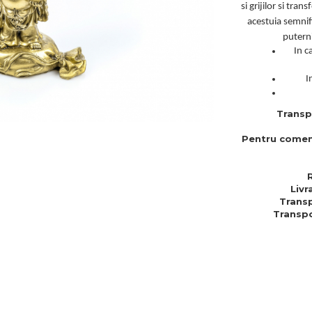
si grijilor si tr
acestuia semnif
puterni
In c
I
Transp
Pentru comen
Livr
Transp
Transpo