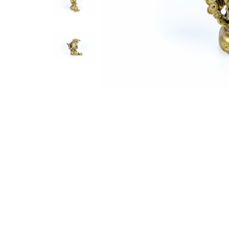
Feng Shui
Tablouri personalizate
IQ Puzzle
Diplome si Plachete
Insigne
Felicitari din lemn
Felicitari pentru cei dragi
Felicitari cu model
Rame foto din lemn
Camion din lemn
Aromaterapie
Papioane din lemn
Decoratiuni pentru casa
Genti si portofele barbati din
piele naturala