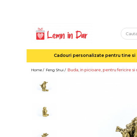
Cadouri personalizate pentru tine si cei dragi
Agende din lemn
Agende 10x10
Agende A5
Cadouri personalizate pentru tine si 
Semne de carte
Decoratiuni Craciun
Buda, in picioare, pentru fericire si o
Home /
Feng Shui /
Decoratiuni cu nume
Decoratiuni cu lumina
Decoratiuni pentru cei dragi
Decoratiuni cu peisaje de iarna
Sosete de Craciun
Magneti de Craciun
Jucarii din lemn
Cercei din lemn