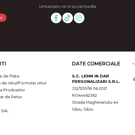
Urmareste-ne in social media
NTI
DATE COMERCIALE
 de Plata
S.C. LEMN IN DAR
PERSONALIZARI S.R.L.
a de retur/Formular retur
J32/1210/18.06.2021
ia Produselor
RO44462362
ar de Retur
Strada Magheranului 44
Sibiu, Sibiu
 SAL