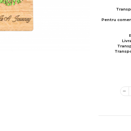
Transp
Pentru comen
Livr
Transp
Transpo