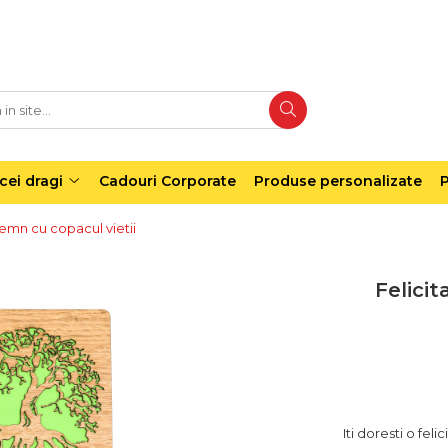
cei dragi
Cadouri Corporate
Produse personalizate
P
lemn cu copacul vietii
Felici
Iti doresti o fel