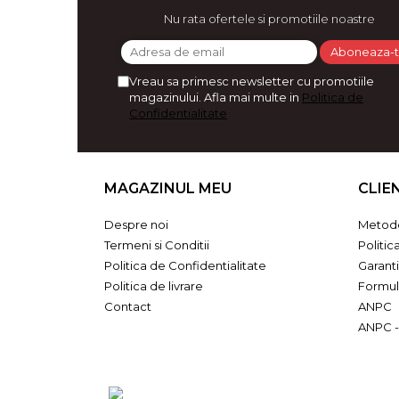
Bijuterii
Nu rata ofertele si promotiile noastre
CERCEI ZAMAC
Ateliere - planse cu nisip colorat
Vreau sa primesc newsletter cu promotiile
magazinului. Afla mai multe in
Politica de
Confidentialitate
MAGAZINUL MEU
CLIE
Despre noi
Metode
Termeni si Conditii
Politic
Politica de Confidentialitate
Garant
Politica de livrare
Formul
Contact
ANPC
ANPC -