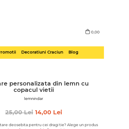
0,00
romotii
Decoratiuni Craciun
Blog
tare personalizata din lemn cu
copacul vietii
lemnindar
25,00 Lei
14,00 Lei
icitare deosebita pentru cei dragi tie? Alege un produs