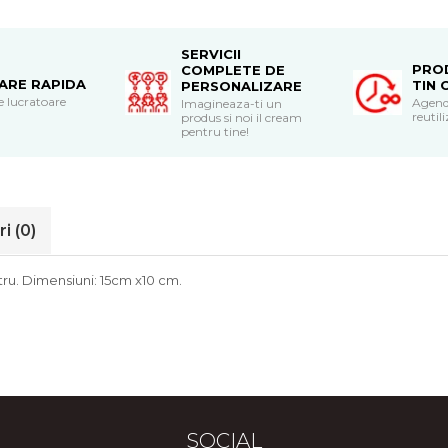
SERVICII
PRO
COMPLETE DE
RARE RAPIDA
TIN 
PERSONALIZARE
le lucratoare
Agend
Imagineaza-ti un
reutili
produs si noi il cream
pentru tine!
ri
(0)
stru. Dimensiuni: 15cm x10 cm.
SOCIAL