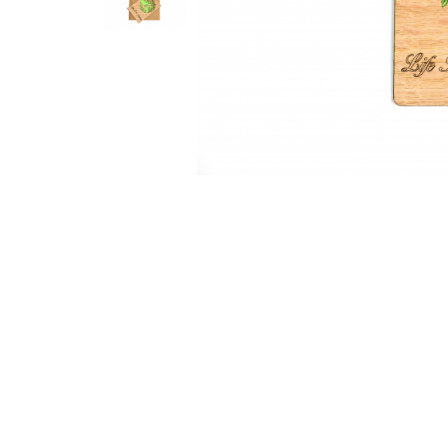
Feng Shui
Tablouri personalizate
IQ Puzzle
Diplome si Plachete
Insigne
Felicitari din lemn
Felicitari pentru cei dragi
Felicitari cu model
Rame foto din lemn
Camion din lemn
Aromaterapie
Papioane din lemn
Decoratiuni pentru casa
Genti si portofele barbati din
piele naturala