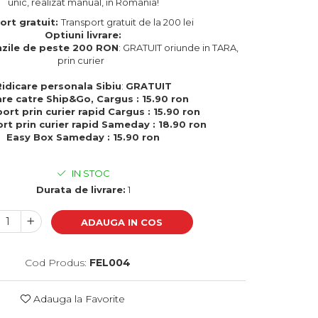
unic, realizat manual, in Romania!
ort gratuit:
Transport gratuit de la 200 lei
Optiuni livrare:
zile de peste 200 RON
: GRATUIT oriunde in TARA,
prin curier
Ridicare personala Sibiu
:
GRATUIT
are catre Ship&Go, Cargus : 15.90 ron
ort prin curier rapid Cargus : 15.90 ron
rt prin curier rapid Sameday : 18.90 ron
Easy Box Sameday : 15.90 ron
IN STOC
Durata de livrare:
1
ADAUGA IN COS
Cod Produs:
FEL004
Adauga la Favorite