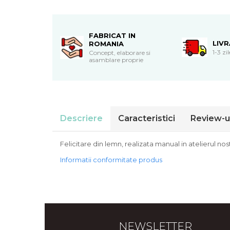
Cadouri de Paste
Produse personalizate pentru
nunti si botezuri
FABRICAT IN
LIV
ROMANIA
Martisoare
1-3 zi
Concept, elaborare si
asamblare proprie
Cadouri personalizate pentru
cei dragi
Cadouri pentru profesori
Cadouri pentru parinti
Cadouri pentru EA
Descriere
Caracteristici
Review-u
Cadouri pentru EL
Cadouri pentru iubit
Felicitare din lemn, realizata manual in atelierul no
Cadouri pentru iubita
Informatii conformitate produs
Cadouri pentru mama
Cadouri pentru tata
Cadouri pentru cea mai buna
prietena
Cadouri pentru bunici
Cadouri personalizate pentru nasi
NEWSLETTER