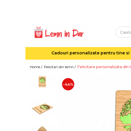
Cadouri personalizate pentru tine si cei dragi
Agende din lemn
Agende 10x10
Agende A5
Cadouri personalizate pentru tine si 
Semne de carte
Decoratiuni Craciun
Felicitare personalizata din 
Home /
Felicitari din lemn /
Decoratiuni cu nume
Decoratiuni cu lumina
-44%
Decoratiuni pentru cei dragi
Decoratiuni cu peisaje de iarna
Sosete de Craciun
Magneti de Craciun
Jucarii din lemn
Cercei din lemn