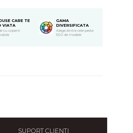
DUSE CARE TE
GAMA
O VIATA
DIVERSIFICATA
e cu coperti
Alege dintre cele peste
zabile
500 de modele
SUPORT CLIENTI