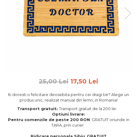
Feng Shui
Tablouri personalizate
IQ Puzzle
Diplome si Plachete
Insigne
Felicitari din lemn
Felicitari pentru cei dragi
Felicitari cu model
Rame foto din lemn
25,00 Lei
17,50 Lei
Camion din lemn
Iti doresti o felicitare deosebita pentru cei dragi tie? Alege un
Aromaterapie
produs unic, realizat manual din lemn, in Romania!
Papioane din lemn
Transport gratuit:
Transport gratuit de la 200 lei
Optiuni livrare:
Decoratiuni pentru casa
Pentru comenzile de peste 200 RON
: GRATUIT oriunde in
Genti si portofele barbati din
TARA, prin curier
piele naturala
Ridicare personala Sibiu
:
GRATUIT