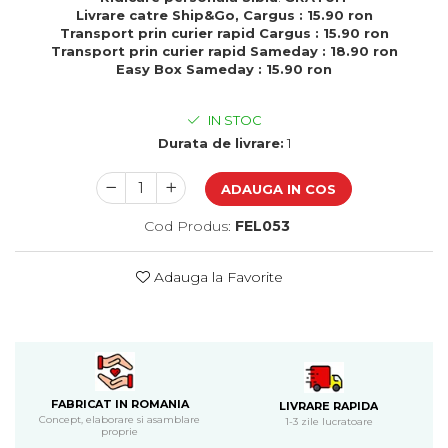
Cadouri de Paste
Livrare catre Ship&Go, Cargus : 15.90 ron
Transport prin curier rapid Cargus : 15.90 ron
Produse personalizate pentru
Transport prin curier rapid Sameday : 18.90 ron
nunti si botezuri
Easy Box Sameday : 15.90 ron
Martisoare
IN STOC
Cadouri personalizate pentru
Durata de livrare:
1
cei dragi
Cadouri pentru profesori
ADAUGA IN COS
Cadouri pentru parinti
Cadouri pentru EA
Cod Produs:
FEL053
Cadouri pentru EL
Cadouri pentru iubit
Adauga la Favorite
Cadouri pentru iubita
Cadouri pentru mama
Cadouri pentru tata
Cadouri pentru cea mai buna
prietena
FABRICAT IN ROMANIA
LIVRARE RAPIDA
Cadouri pentru bunici
Concept, elaborare si asamblare
1-3 zile lucratoare
proprie
Cadouri personalizate pentru nasi