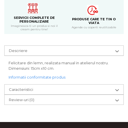
Bijuterii
CERCEI ZAMAC
SERVICII COMPLETE DE
Ateliere - planse cu nisip colorat
PRODUSE CARE TE TIN O
PERSONALIZARE
VIATA
Imagineaza-ti un produs si noi il
Agende cu coperti reutilizabile
cream pentru tine!
Descriere
Felicitare din lemn, realizata manual in atelierul nostru.
Dimensiuni: 15cm x10 cm.
Informatii conformitate produs
Caracteristici
Review-uri
(0)