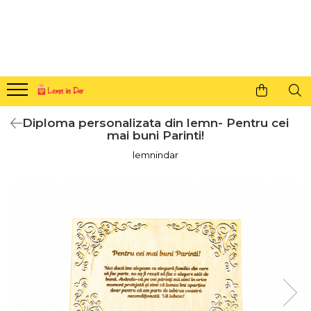
Cadouri personalizate pentru tine si cei dragi
Agende din lemn
Agende 10x10
Agende A5
Diploma personalizata din lemn- Pentru cei
Semne de carte
mai buni Parinti!
Decoratiuni Craciun
lemnindar
Decoratiuni cu nume
Decoratiuni cu lumina
Decoratiuni pentru cei dragi
Decoratiuni cu peisaje de iarna
Sosete de Craciun
Magneti de Craciun
Jucarii din lemn
Cercei din lemn