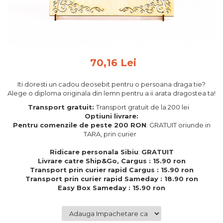
Feng Shui
Tablouri personalizate
IQ Puzzle
Diplome si Plachete
70,16 Lei
Insigne
Iti doresti un cadou deosebit pentru o persoana draga tie?
Felicitari din lemn
Alege o diploma originala din lemn pentru a ii arata dragostea ta!
Felicitari pentru cei dragi
Transport gratuit:
Transport gratuit de la 200 lei
Felicitari cu model
Optiuni livrare:
Pentru comenzile de peste 200 RON
: GRATUIT oriunde in
Rame foto din lemn
TARA, prin curier
Camion din lemn
Ridicare personala Sibiu
:
GRATUIT
Aromaterapie
Livrare catre Ship&Go, Cargus : 15.90 ron
Transport prin curier rapid Cargus : 15.90 ron
Papioane din lemn
Transport prin curier rapid Sameday : 18.90 ron
Easy Box Sameday : 15.90 ron
Decoratiuni pentru casa
Genti si portofele barbati din
piele naturala