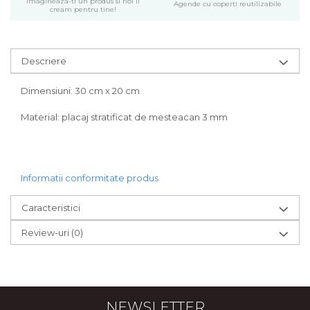
Imagineaza-ti un produs si noi il
Agende cu coperti reutilizabile
Bijuterii
cream pentru tine!
CERCEI ZAMAC
Ateliere - planse cu nisip colorat
Descriere
Dimensiuni: 30 cm x 20 cm
Material: placaj stratificat de mesteacan 3 mm
Informatii conformitate produs
Caracteristici
Review-uri
(0)
NEWSLETTER