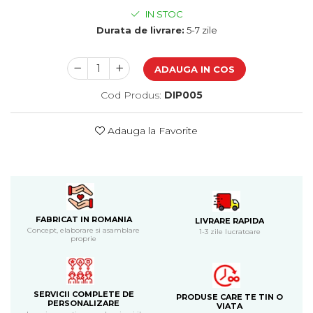
Cadouri de Paste
IN STOC
Produse personalizate pentru
Durata de livrare:
5-7 zile
nunti si botezuri
Martisoare
ADAUGA IN COS
Cadouri personalizate pentru
Cod Produs:
DIP005
cei dragi
Cadouri pentru profesori
Adauga la Favorite
Cadouri pentru parinti
Cadouri pentru EA
Cadouri pentru EL
Cadouri pentru iubit
Cadouri pentru iubita
FABRICAT IN ROMANIA
LIVRARE RAPIDA
Cadouri pentru mama
Concept, elaborare si asamblare
1-3 zile lucratoare
proprie
Cadouri pentru tata
Cadouri pentru cea mai buna
prietena
Cadouri pentru bunici
SERVICII COMPLETE DE
PRODUSE CARE TE TIN O
Cadouri personalizate pentru nasi
PERSONALIZARE
VIATA