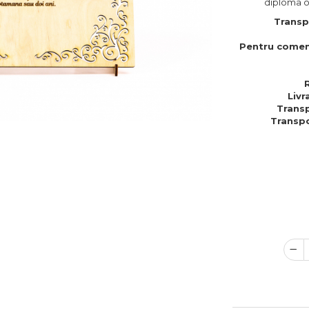
diploma or
Transp
Pentru comen
Livr
Transp
Transpo