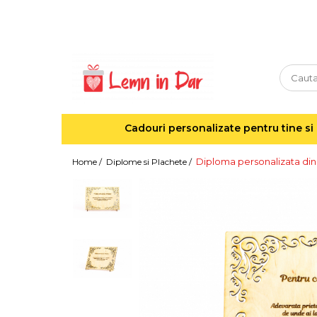
Cadouri personalizate pentru tine si cei dragi
Agende din lemn
Agende 10x10
Agende A5
Cadouri personalizate pentru tine si 
Semne de carte
Decoratiuni Craciun
Diploma personalizata din
Home /
Diplome si Plachete /
Decoratiuni cu nume
Decoratiuni cu lumina
Decoratiuni pentru cei dragi
Decoratiuni cu peisaje de iarna
Sosete de Craciun
Magneti de Craciun
Jucarii din lemn
Cercei din lemn