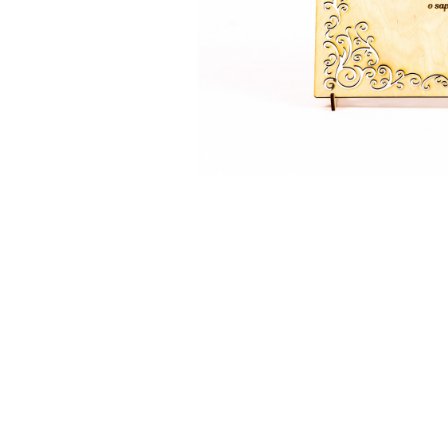
Feng Shui
Tablouri personalizate
IQ Puzzle
Diplome si Plachete
Insigne
Felicitari din lemn
Felicitari pentru cei dragi
Felicitari cu model
Rame foto din lemn
Camion din lemn
Aromaterapie
Papioane din lemn
Decoratiuni pentru casa
Genti si portofele barbati din
piele naturala