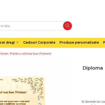
cei dragi
Cadouri Corporate
Produse personalizate
P
 lemn- Pentru cel mai bun Prieten!
Diploma 
Iti doresti un 