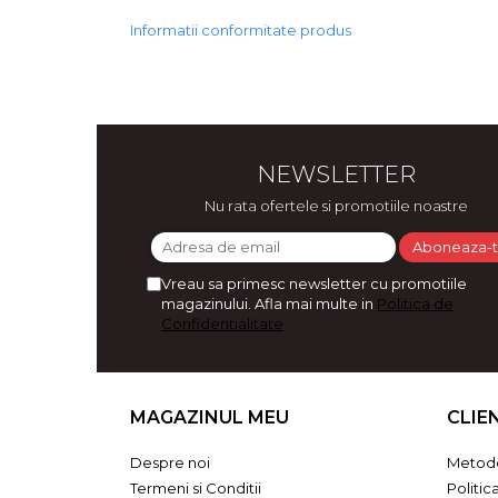
Bijuterii
Informatii conformitate produs
CERCEI ZAMAC
Ateliere - planse cu nisip colorat
NEWSLETTER
Nu rata ofertele si promotiile noastre
Vreau sa primesc newsletter cu promotiile
magazinului. Afla mai multe in
Politica de
Confidentialitate
MAGAZINUL MEU
CLIE
Despre noi
Metode
Termeni si Conditii
Politic