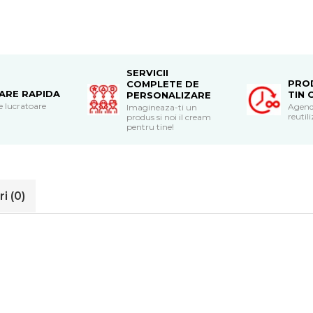
SERVICII
PRO
COMPLETE DE
RARE RAPIDA
TIN 
PERSONALIZARE
le lucratoare
Agend
Imagineaza-ti un
reutili
produs si noi il cream
pentru tine!
ri
(0)