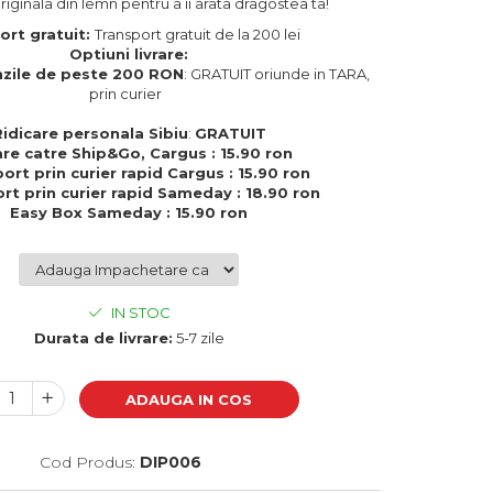
iginala din lemn pentru a ii arata dragostea ta!
ort gratuit:
Transport gratuit de la 200 lei
Optiuni livrare:
zile de peste 200 RON
: GRATUIT oriunde in TARA,
prin curier
Ridicare personala Sibiu
:
GRATUIT
are catre Ship&Go, Cargus : 15.90 ron
ort prin curier rapid Cargus : 15.90 ron
rt prin curier rapid Sameday : 18.90 ron
Easy Box Sameday : 15.90 ron
IN STOC
Durata de livrare:
5-7 zile
ADAUGA IN COS
Cod Produs:
DIP006