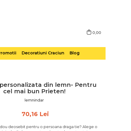
0,00
romotii
Decoratiuni Craciun
Blog
personalizata din lemn- Pentru
cel mai bun Prieten!
lemnindar
70,16 Lei
cadou deosebit pentru o persoana draga tie? Alege o