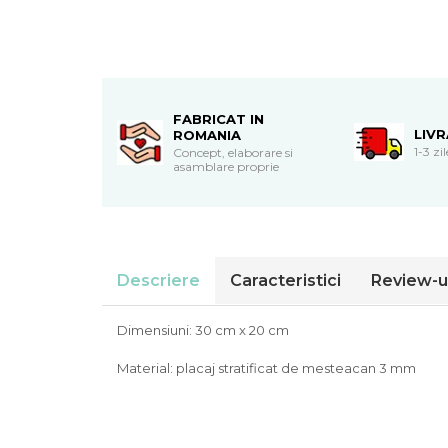
Cadouri de Paste
Produse personalizate pentru
nunti si botezuri
Martisoare
FABRICAT IN
Cadouri personalizate pentru
LIV
ROMANIA
cei dragi
1-3 zi
Concept, elaborare si
asamblare proprie
Cadouri pentru profesori
Cadouri pentru parinti
Cadouri pentru EA
Cadouri pentru EL
Cadouri pentru iubit
Descriere
Caracteristici
Review-u
Cadouri pentru iubita
Cadouri pentru mama
Dimensiuni: 30 cm x 20 cm
Cadouri pentru tata
Material: placaj stratificat de mesteacan 3 mm
Cadouri pentru cea mai buna
prietena
Cadouri pentru bunici
Cadouri personalizate pentru nasi