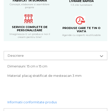
FABRICAT IN ROMANIA
LIVRARE RAPIDA
Bijuterii
Concept, elaborare si asamblare
1-3 zile lucratoare
proprie
CERCEI ZAMAC
Ateliere - planse cu nisip colorat
SERVICII COMPLETE DE
PRODUSE CARE TE TIN O
PERSONALIZARE
VIATA
Imagineaza-ti un produs si noi il
Agende cu coperti reutilizabile
cream pentru tine!
Descriere
Dimensiuni: 15 cm x 15 cm
Material: placaj stratificat de mesteacan 3 mm
Informatii conformitate produs