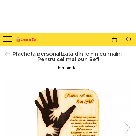
Cadouri personalizate pentru tine si cei dragi
Agende din lemn
Agende 10x10
Agende A5
Placheta personalizata din lemn cu maini-
Semne de carte
Pentru cel mai bun Sef!
Decoratiuni Craciun
lemnindar
Decoratiuni cu nume
Decoratiuni cu lumina
Decoratiuni pentru cei dragi
Decoratiuni cu peisaje de iarna
Sosete de Craciun
Magneti de Craciun
Jucarii din lemn
Cercei din lemn