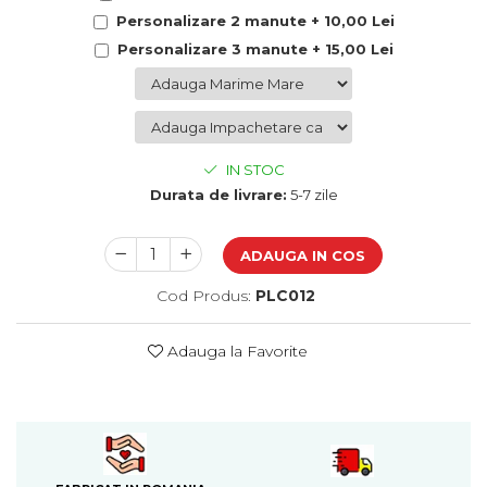
Cadouri de Paste
Personalizare 2 manute + 10,00 Lei
Produse personalizate pentru
Personalizare 3 manute + 15,00 Lei
nunti si botezuri
Martisoare
Cadouri personalizate pentru
cei dragi
IN STOC
Cadouri pentru profesori
Durata de livrare:
5-7 zile
Cadouri pentru parinti
Cadouri pentru EA
ADAUGA IN COS
Cadouri pentru EL
Cod Produs:
PLC012
Cadouri pentru iubit
Cadouri pentru iubita
Cadouri pentru mama
Adauga la Favorite
Cadouri pentru tata
Cadouri pentru cea mai buna
prietena
Cadouri pentru bunici
Cadouri personalizate pentru nasi