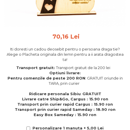
Feng Shui
Tablouri personalizate
IQ Puzzle
Diplome si Plachete
70,16 Lei
Insigne
Iti doresti un cadou deosebit pentru o persoana draga tie?
Felicitari din lemn
Alege o Placheta originala din lemn pentru a ii arata dragostea
ta!
Felicitari pentru cei dragi
Felicitari cu model
Transport gratuit:
Transport gratuit de la 200 lei
Optiuni livrare:
Rame foto din lemn
Pentru comenzile de peste 200 RON
: GRATUIT oriunde in
Camion din lemn
TARA, prin curier
Aromaterapie
Ridicare personala Sibiu
:
GRATUIT
Livrare catre Ship&Go, Cargus : 15.90 ron
Papioane din lemn
Transport prin curier rapid Cargus : 15.90 ron
Transport prin curier rapid Sameday : 18.90 ron
Decoratiuni pentru casa
Easy Box Sameday : 15.90 ron
Genti si portofele barbati din
piele naturala
Personalizare 1 manuta + 5,00 Lei