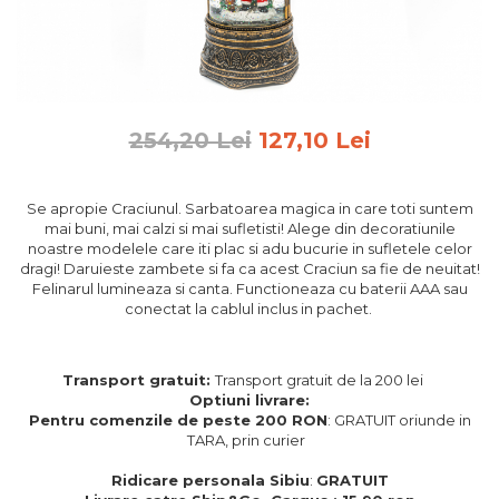
Feng Shui
Tablouri personalizate
IQ Puzzle
Diplome si Plachete
254,20 Lei
127,10 Lei
Insigne
Felicitari din lemn
Se apropie Craciunul. Sarbatoarea magica in care toti suntem
mai buni, mai calzi si mai sufletisti! Alege din decoratiunile
Felicitari pentru cei dragi
noastre modelele care iti plac si adu bucurie in sufletele celor
Felicitari cu model
dragi! Daruieste zambete si fa ca acest Craciun sa fie de neuitat!
Rame foto din lemn
Felinarul lumineaza si canta. Functioneaza cu baterii AAA sau
conectat la cablul inclus in pachet.
Camion din lemn
Aromaterapie
Transport gratuit:
Transport gratuit de la 200 lei
Papioane din lemn
Optiuni livrare:
Pentru comenzile de peste 200 RON
: GRATUIT oriunde in
Decoratiuni pentru casa
TARA, prin curier
Genti si portofele barbati din
piele naturala
Ridicare personala Sibiu
:
GRATUIT