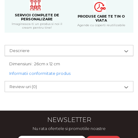
Bijuterii
CERCEI ZAMAC
SERVICII COMPLETE DE
PRODUSE CARE TE TIN O
PERSONALIZARE
Ateliere - planse cu nisip colorat
VIATA
Imagineaza-ti un produs si noi il
Agende cu coperti reutilizabile
cream pentru tine!
Descriere
Dimensiuni : 26cm x 12 cm
Informatii conformitate produs
Review-uri
(0)
NEWSLETTER
Nu rata ofertele si promotiile noastre