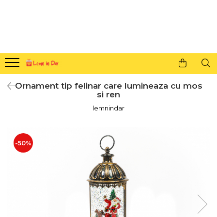
Cadouri personalizate pentru tine si cei dragi
Agende din lemn
Agende 10x10
Agende A5
Ornament tip felinar care lumineaza cu mos
Semne de carte
si ren
Decoratiuni Craciun
lemnindar
Decoratiuni cu nume
Decoratiuni cu lumina
-50%
Decoratiuni pentru cei dragi
Decoratiuni cu peisaje de iarna
Sosete de Craciun
Magneti de Craciun
Jucarii din lemn
Cercei din lemn