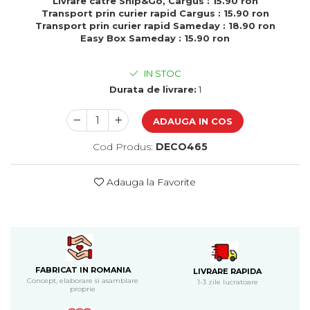
Livrare catre Ship&Go, Cargus : 15.90 ron
Cadouri de Paste
Transport prin curier rapid Cargus : 15.90 ron
Transport prin curier rapid Sameday : 18.90 ron
Produse personalizate pentru
Easy Box Sameday : 15.90 ron
nunti si botezuri
Martisoare
IN STOC
Cadouri personalizate pentru
Durata de livrare:
1
cei dragi
ADAUGA IN COS
Cadouri pentru profesori
Cadouri pentru parinti
Cod Produs:
DECO465
Cadouri pentru EA
Cadouri pentru EL
Adauga la Favorite
Cadouri pentru iubit
Cadouri pentru iubita
Cadouri pentru mama
Cadouri pentru tata
Cadouri pentru cea mai buna
prietena
FABRICAT IN ROMANIA
LIVRARE RAPIDA
Concept, elaborare si asamblare
1-3 zile lucratoare
Cadouri pentru bunici
proprie
Cadouri personalizate pentru nasi