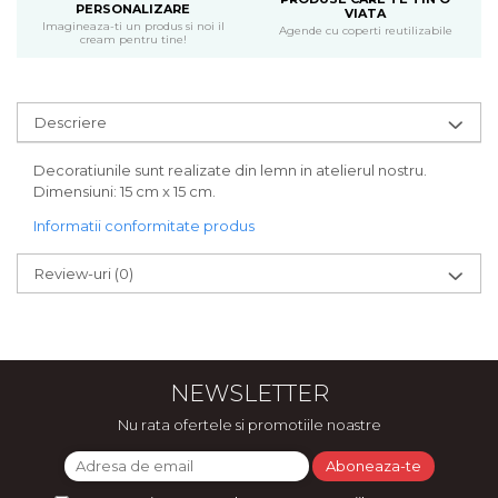
PERSONALIZARE
Bijuterii
VIATA
Imagineaza-ti un produs si noi il
Agende cu coperti reutilizabile
cream pentru tine!
CERCEI ZAMAC
Ateliere - planse cu nisip colorat
Descriere
Decoratiunile sunt realizate din lemn in atelierul nostru.
Dimensiuni: 15 cm x 15 cm.
Informatii conformitate produs
Review-uri
(0)
NEWSLETTER
Nu rata ofertele si promotiile noastre