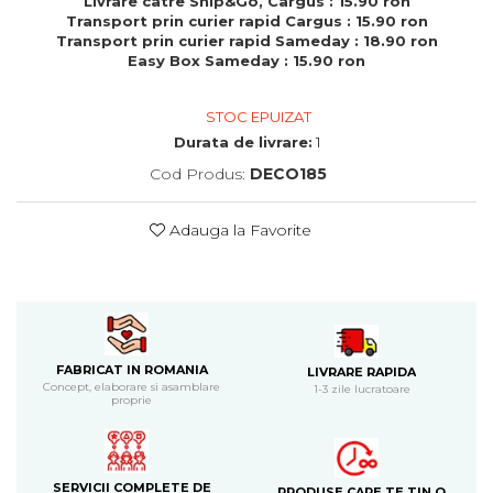
Livrare catre Ship&Go, Cargus : 15.90 ron
Cadouri de Paste
Transport prin curier rapid Cargus : 15.90 ron
Transport prin curier rapid Sameday : 18.90 ron
Produse personalizate pentru
Easy Box Sameday : 15.90 ron
nunti si botezuri
Martisoare
STOC EPUIZAT
Cadouri personalizate pentru
Durata de livrare:
1
cei dragi
Cod Produs:
DECO185
Cadouri pentru profesori
Cadouri pentru parinti
Adauga la Favorite
Cadouri pentru EA
Cadouri pentru EL
Cadouri pentru iubit
Cadouri pentru iubita
Cadouri pentru mama
FABRICAT IN ROMANIA
LIVRARE RAPIDA
Cadouri pentru tata
Concept, elaborare si asamblare
1-3 zile lucratoare
proprie
Cadouri pentru cea mai buna
prietena
Cadouri pentru bunici
Cadouri personalizate pentru nasi
SERVICII COMPLETE DE
PRODUSE CARE TE TIN O