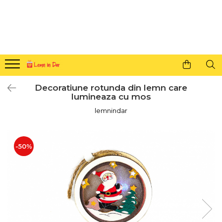
Cadouri personalizate pentru tine si cei dragi
Agende din lemn
Agende 10x10
Agende A5
Decoratiune rotunda din lemn care
Semne de carte
lumineaza cu mos
Decoratiuni Craciun
lemnindar
Decoratiuni cu nume
Decoratiuni cu lumina
-50%
Decoratiuni pentru cei dragi
Decoratiuni cu peisaje de iarna
Sosete de Craciun
Magneti de Craciun
Jucarii din lemn
Cercei din lemn