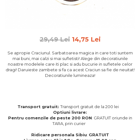
Feng Shui
Tablouri personalizate
IQ Puzzle
Diplome si Plachete
29,49 Lei
14,75 Lei
Insigne
Se apropie Craciunul. Sarbatoarea magica in care toti suntem
Felicitari din lemn
mai buni, mai calzi si mai sufletisti! Alege din decoratiunile
noastre modelele care iti plac si adu bucurie in sufletele celor
Felicitari pentru cei dragi
dragi! Daruieste zambete si fa ca acest Craciun sa fie de neuitat!
Felicitari cu model
Decoratiunile lumineaza!
Rame foto din lemn
Camion din lemn
Aromaterapie
Transport gratuit:
Transport gratuit de la 200 lei
Papioane din lemn
Optiuni livrare:
Pentru comenzile de peste 200 RON
: GRATUIT oriunde in
Decoratiuni pentru casa
TARA, prin curier
Genti si portofele barbati din
piele naturala
Ridicare personala Sibiu
:
GRATUIT