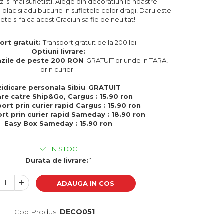
zi si mai sufletisti! Alege din decoratiunile noastre
 plac si adu bucurie in sufletele celor dragi! Daruieste
te si fa ca acest Craciun sa fie de neuitat!
ort gratuit:
Transport gratuit de la 200 lei
Optiuni livrare:
zile de peste 200 RON
: GRATUIT oriunde in TARA,
prin curier
Ridicare personala Sibiu
:
GRATUIT
are catre Ship&Go, Cargus : 15.90 ron
ort prin curier rapid Cargus : 15.90 ron
rt prin curier rapid Sameday : 18.90 ron
Easy Box Sameday : 15.90 ron
IN STOC
Durata de livrare:
1
ADAUGA IN COS
Cod Produs:
DECO051