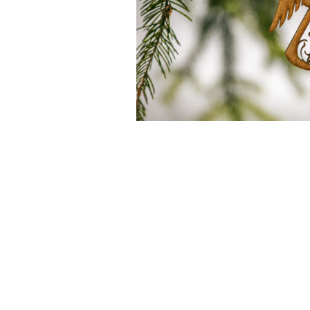
Feng Shui
Tablouri personalizate
IQ Puzzle
Diplome si Plachete
Insigne
Felicitari din lemn
Felicitari pentru cei dragi
Felicitari cu model
Rame foto din lemn
Camion din lemn
Aromaterapie
Papioane din lemn
Decoratiuni pentru casa
Genti si portofele barbati din
piele naturala