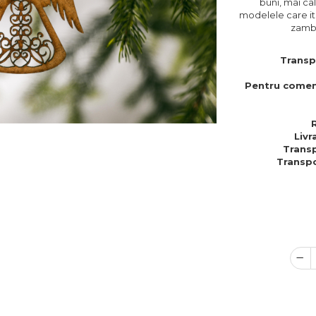
buni, mai cal
modelele care iti
zambe
Transp
Pentru comen
Livr
Transp
Transpo