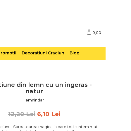
0,00
romotii
Decoratiuni Craciun
Blog
iune din lemn cu un ingeras -
natur
lemnindar
12,20 Lei
6,10 Lei
ciunul. Sarbatoarea magica in care toti suntem mai