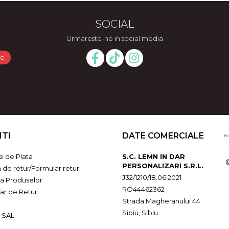
SOCIAL
Urmareste-ne in social media
NTI
DATE COMERCIALE
 de Plata
S.C. LEMN IN DAR
PERSONALIZARI S.R.L.
a de retur/Formular retur
J32/1210/18.06.2021
ia Produselor
RO44462362
ar de Retur
Strada Magheranului 44
Sibiu, Sibiu
 SAL