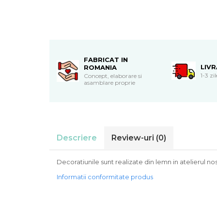
Cadouri de Paste
Produse personalizate pentru
nunti si botezuri
Martisoare
FABRICAT IN
Cadouri personalizate pentru
LIV
ROMANIA
cei dragi
1-3 zi
Concept, elaborare si
asamblare proprie
Cadouri pentru profesori
Cadouri pentru parinti
Cadouri pentru EA
Cadouri pentru EL
Cadouri pentru iubit
Descriere
Review-uri
(0)
Cadouri pentru iubita
Cadouri pentru mama
Decoratiunile sunt realizate din lemn in atelierul no
Cadouri pentru tata
Informatii conformitate produs
Cadouri pentru cea mai buna
prietena
Cadouri pentru bunici
Cadouri personalizate pentru nasi