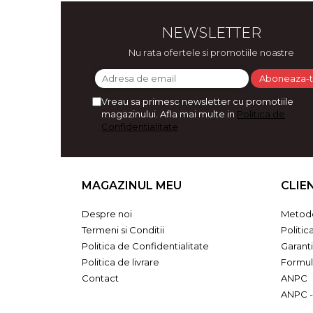
Bijuterii
CERCEI ZAMAC
NEWSLETTER
Ateliere - planse cu nisip colorat
Nu rata ofertele si promotiile noastre
Vreau sa primesc newsletter cu promotiile
magazinului. Afla mai multe in
Politica de
Confidentialitate
MAGAZINUL MEU
CLIE
Despre noi
Metode
Termeni si Conditii
Politic
Politica de Confidentialitate
Garant
Politica de livrare
Formul
Contact
ANPC
ANPC -