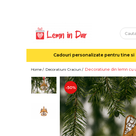
Cadouri personalizate pentru tine si cei dragi
Agende din lemn
Agende 10x10
Agende A5
Cadouri personalizate pentru tine si 
Semne de carte
Decoratiuni Craciun
Decoratiune din lemn cu u
Home /
Decoratiuni Craciun /
Decoratiuni cu nume
Decoratiuni cu lumina
-50%
Decoratiuni pentru cei dragi
Decoratiuni cu peisaje de iarna
Sosete de Craciun
Magneti de Craciun
Jucarii din lemn
Cercei din lemn