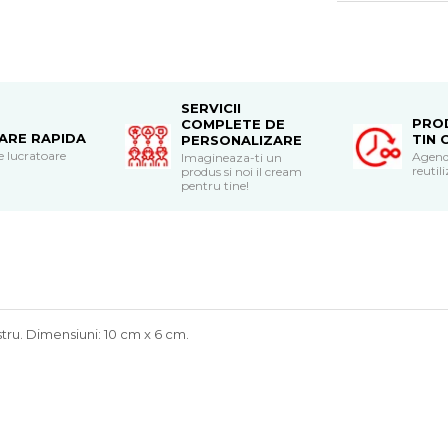
SERVICII
PRO
COMPLETE DE
RARE RAPIDA
TIN 
PERSONALIZARE
le lucratoare
Agend
Imagineaza-ti un
reutili
produs si noi il cream
pentru tine!
stru. Dimensiuni: 10 cm x 6 cm.