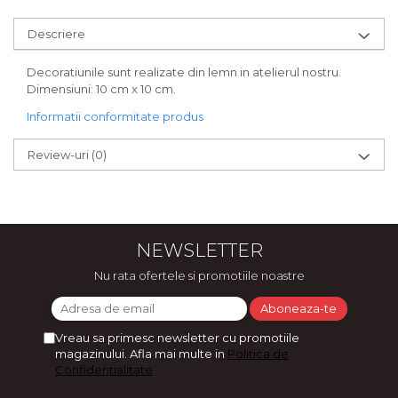
Bijuterii
Descriere
CERCEI ZAMAC
Ateliere - planse cu nisip colorat
Decoratiunile sunt realizate din lemn in atelierul nostru.
Dimensiuni: 10 cm x 10 cm.
Informatii conformitate produs
Review-uri
(0)
NEWSLETTER
Nu rata ofertele si promotiile noastre
Vreau sa primesc newsletter cu promotiile
magazinului. Afla mai multe in
Politica de
Confidentialitate