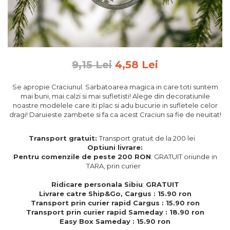
Feng Shui
Tablouri personalizate
IQ Puzzle
Diplome si Plachete
9,15 Lei
4,58 Lei
Insigne
Se apropie Craciunul. Sarbatoarea magica in care toti suntem
Felicitari din lemn
mai buni, mai calzi si mai sufletisti! Alege din decoratiunile
noastre modelele care iti plac si adu bucurie in sufletele celor
Felicitari pentru cei dragi
dragi! Daruieste zambete si fa ca acest Craciun sa fie de neuitat!
Felicitari cu model
Rame foto din lemn
Transport gratuit:
Transport gratuit de la 200 lei
Camion din lemn
Optiuni livrare:
Pentru comenzile de peste 200 RON
: GRATUIT oriunde in
Aromaterapie
TARA, prin curier
Papioane din lemn
Ridicare personala Sibiu
:
GRATUIT
Livrare catre Ship&Go, Cargus : 15.90 ron
Decoratiuni pentru casa
Transport prin curier rapid Cargus : 15.90 ron
Genti si portofele barbati din
Transport prin curier rapid Sameday : 18.90 ron
piele naturala
Easy Box Sameday : 15.90 ron