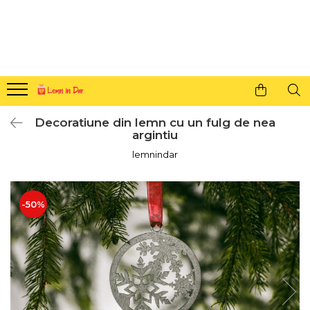
Cadouri personalizate pentru tine si cei dragi
Agende din lemn
Agende 10x10
Agende A5
Decoratiune din lemn cu un fulg de nea
Semne de carte
argintiu
Decoratiuni Craciun
lemnindar
Decoratiuni cu nume
Decoratiuni cu lumina
-50%
Decoratiuni pentru cei dragi
Decoratiuni cu peisaje de iarna
Sosete de Craciun
Magneti de Craciun
Jucarii din lemn
Cercei din lemn