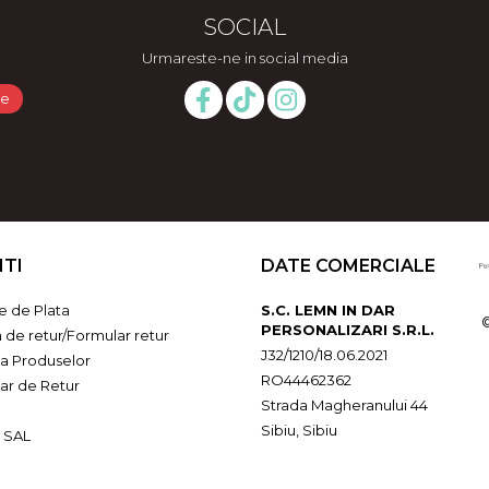
SOCIAL
Urmareste-ne in social media
NTI
DATE COMERCIALE
 de Plata
S.C. LEMN IN DAR
PERSONALIZARI S.R.L.
a de retur/Formular retur
J32/1210/18.06.2021
ia Produselor
RO44462362
ar de Retur
Strada Magheranului 44
Sibiu, Sibiu
 SAL