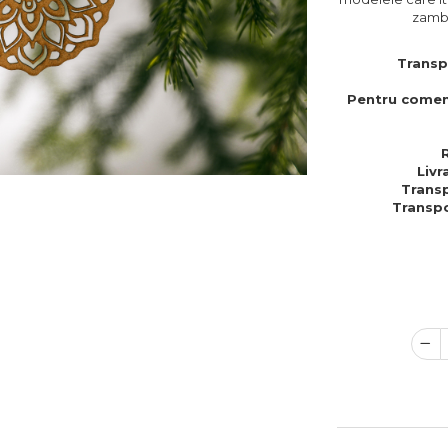
zambe
Transp
Pentru comen
Livr
Transp
Transpo