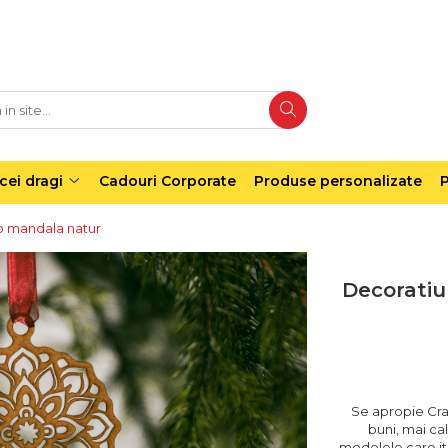
cei dragi
Cadouri Corporate
Produse personalizate
P
o mandala natur
Decoratiu
Se apropie Cra
buni, mai cal
modelele care iti