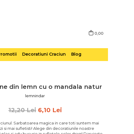
0,00
romotii
Decoratiuni Craciun
Blog
ne din lemn cu o mandala natur
lemnindar
12,20 Lei
6,10 Lei
ciunul. Sarbatoarea magica in care toti suntem mai
zi si mai sufletisti! Alege din decoratiunile noastre
 plac si adu bucurie in sufletele celor dragi! Daruieste