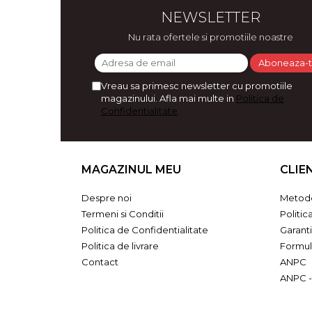
Bijuterii
NEWSLETTER
CERCEI ZAMAC
Nu rata ofertele si promotiile noastre
Ateliere - planse cu nisip colorat
Vreau sa primesc newsletter cu promotiile
magazinului. Afla mai multe in
Politica de
Confidentialitate
MAGAZINUL MEU
CLIE
Despre noi
Metode
Termeni si Conditii
Politic
Politica de Confidentialitate
Garant
Politica de livrare
Formul
Contact
ANPC
ANPC -