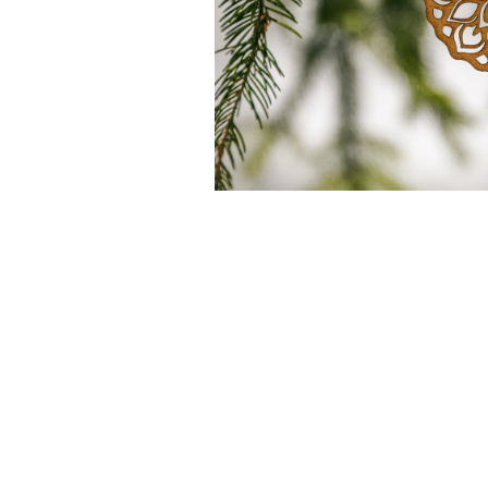
Feng Shui
Tablouri personalizate
IQ Puzzle
Diplome si Plachete
Insigne
Felicitari din lemn
Felicitari pentru cei dragi
Felicitari cu model
Rame foto din lemn
Camion din lemn
Aromaterapie
Papioane din lemn
Decoratiuni pentru casa
Genti si portofele barbati din
piele naturala