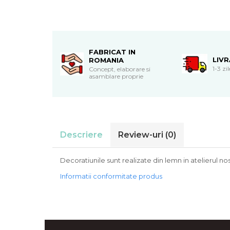
Cadouri de Paste
Produse personalizate pentru
nunti si botezuri
Martisoare
FABRICAT IN
LIV
ROMANIA
Cadouri personalizate pentru
1-3 zi
Concept, elaborare si
cei dragi
asamblare proprie
Cadouri pentru profesori
Cadouri pentru parinti
Cadouri pentru EA
Cadouri pentru EL
Descriere
Review-uri
(0)
Cadouri pentru iubit
Cadouri pentru iubita
Decoratiunile sunt realizate din lemn in atelierul no
Cadouri pentru mama
Informatii conformitate produs
Cadouri pentru tata
Cadouri pentru cea mai buna
prietena
Cadouri pentru bunici
Cadouri personalizate pentru nasi