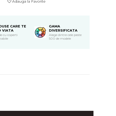
Adauga la Favorite
DUSE CARE TE
GAMA
O VIATA
DIVERSIFICATA
e cu coperti
Alege dintre cele peste
zabile
500 de modele