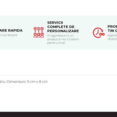
SERVICII
PRO
COMPLETE DE
RARE RAPIDA
TIN 
PERSONALIZARE
le lucratoare
Agend
Imagineaza-ti un
reutili
produs si noi il cream
pentru tine!
stru. Dimensiuni: 9 cm x 8 cm.