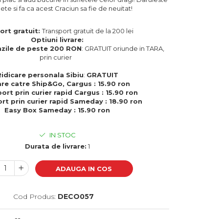
te si fa ca acest Craciun sa fie de neuitat!
ort gratuit:
Transport gratuit de la 200 lei
Optiuni livrare:
zile de peste 200 RON
: GRATUIT oriunde in TARA,
prin curier
Ridicare personala Sibiu
:
GRATUIT
are catre Ship&Go, Cargus : 15.90 ron
ort prin curier rapid Cargus : 15.90 ron
rt prin curier rapid Sameday : 18.90 ron
Easy Box Sameday : 15.90 ron
IN STOC
Durata de livrare:
1
ADAUGA IN COS
Cod Produs:
DECO057