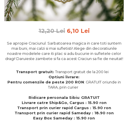
Feng Shui
Tablouri personalizate
IQ Puzzle
12,20 Lei
6,10 Lei
Diplome si Plachete
Insigne
Se apropie Craciunul. Sarbatoarea magica in care toti suntem
mai buni, mai calzi si mai sufletisti! Alege din decoratiunile
Felicitari din lemn
noastre modelele care iti plac si adu bucurie in sufletele celor
dragi! Daruieste zambete si fa ca acest Craciun sa fie de neuitat!
Felicitari pentru cei dragi
Felicitari cu model
Transport gratuit:
Transport gratuit de la 200 lei
Rame foto din lemn
Optiuni livrare:
Camion din lemn
Pentru comenzile de peste 200 RON
: GRATUIT oriunde in
TARA, prin curier
Aromaterapie
Ridicare personala Sibiu
:
GRATUIT
Papioane din lemn
Livrare catre Ship&Go, Cargus : 15.90 ron
Transport prin curier rapid Cargus : 15.90 ron
Decoratiuni pentru casa
Transport prin curier rapid Sameday : 18.90 ron
Genti si portofele barbati din
Easy Box Sameday : 15.90 ron
piele naturala