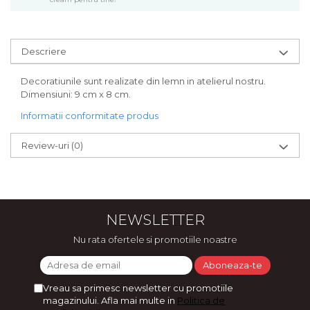
Bijuterii
CERCEI ZAMAC
Ateliere - planse cu nisip colorat
Descriere
Decoratiunile sunt realizate din lemn in atelierul nostru.
Dimensiuni: 9 cm x 8 cm.
Informatii conformitate produs
Review-uri
(0)
NEWSLETTER
Nu rata ofertele si promotiile noastre
Vreau sa primesc newsletter cu promotiile
magazinului. Afla mai multe in
Politica de