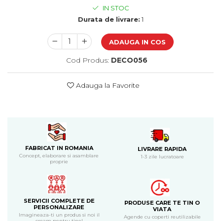
Cadouri de Paste
IN STOC
Durata de livrare:
1
Produse personalizate pentru
nunti si botezuri
ADAUGA IN COS
Martisoare
Cod Produs:
DECO056
Cadouri personalizate pentru
cei dragi
Adauga la Favorite
Cadouri pentru profesori
Cadouri pentru parinti
Cadouri pentru EA
Cadouri pentru EL
Cadouri pentru iubit
Cadouri pentru iubita
FABRICAT IN ROMANIA
LIVRARE RAPIDA
Concept, elaborare si asamblare
1-3 zile lucratoare
Cadouri pentru mama
proprie
Cadouri pentru tata
Cadouri pentru cea mai buna
prietena
SERVICII COMPLETE DE
Cadouri pentru bunici
PRODUSE CARE TE TIN O
PERSONALIZARE
VIATA
Cadouri personalizate pentru nasi
Imagineaza-ti un produs si noi il
Agende cu coperti reutilizabile
cream pentru tine!