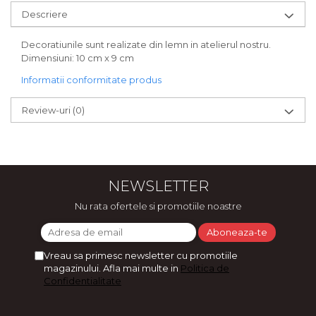
Bijuterii
Descriere
CERCEI ZAMAC
Decoratiunile sunt realizate din lemn in atelierul nostru.
Ateliere - planse cu nisip colorat
Dimensiuni: 10 cm x 9 cm
Informatii conformitate produs
Review-uri
(0)
NEWSLETTER
Nu rata ofertele si promotiile noastre
Vreau sa primesc newsletter cu promotiile
magazinului. Afla mai multe in
Politica de
Confidentialitate