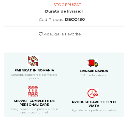
Cadouri de Paste
STOC EPUIZAT
Durata de livrare:
1
Produse personalizate pentru
nunti si botezuri
Cod Produs:
DECO130
Martisoare
Adauga la Favorite
Cadouri personalizate pentru
cei dragi
Cadouri pentru profesori
Cadouri pentru parinti
Cadouri pentru EA
FABRICAT IN ROMANIA
Cadouri pentru EL
LIVRARE RAPIDA
Concept, elaborare si asamblare
1-3 zile lucratoare
Cadouri pentru iubit
proprie
Cadouri pentru iubita
Cadouri pentru mama
Cadouri pentru tata
SERVICII COMPLETE DE
PRODUSE CARE TE TIN O
PERSONALIZARE
Cadouri pentru cea mai buna
VIATA
Imagineaza-ti un produs si noi il
prietena
Agende cu coperti reutilizabile
cream pentru tine!
Cadouri pentru bunici
Cadouri personalizate pentru nasi