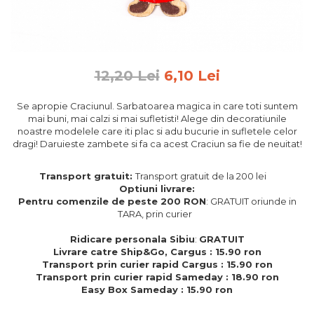
Feng Shui
Tablouri personalizate
IQ Puzzle
12,20 Lei
6,10 Lei
Diplome si Plachete
Insigne
Se apropie Craciunul. Sarbatoarea magica in care toti suntem
mai buni, mai calzi si mai sufletisti! Alege din decoratiunile
Felicitari din lemn
noastre modelele care iti plac si adu bucurie in sufletele celor
dragi! Daruieste zambete si fa ca acest Craciun sa fie de neuitat!
Felicitari pentru cei dragi
Felicitari cu model
Transport gratuit:
Transport gratuit de la 200 lei
Rame foto din lemn
Optiuni livrare:
Camion din lemn
Pentru comenzile de peste 200 RON
: GRATUIT oriunde in
TARA, prin curier
Aromaterapie
Ridicare personala Sibiu
:
GRATUIT
Papioane din lemn
Livrare catre Ship&Go, Cargus : 15.90 ron
Transport prin curier rapid Cargus : 15.90 ron
Decoratiuni pentru casa
Transport prin curier rapid Sameday : 18.90 ron
Genti si portofele barbati din
Easy Box Sameday : 15.90 ron
piele naturala