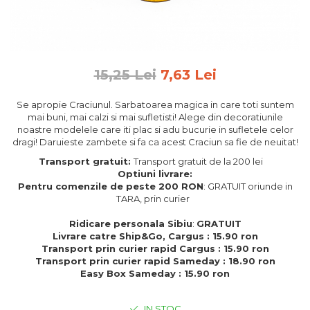
Feng Shui
Tablouri personalizate
IQ Puzzle
15,25 Lei
7,63 Lei
Diplome si Plachete
Insigne
Se apropie Craciunul. Sarbatoarea magica in care toti suntem
mai buni, mai calzi si mai sufletisti! Alege din decoratiunile
Felicitari din lemn
noastre modelele care iti plac si adu bucurie in sufletele celor
dragi! Daruieste zambete si fa ca acest Craciun sa fie de neuitat!
Felicitari pentru cei dragi
Felicitari cu model
Transport gratuit:
Transport gratuit de la 200 lei
Optiuni livrare:
Rame foto din lemn
Pentru comenzile de peste 200 RON
: GRATUIT oriunde in
Camion din lemn
TARA, prin curier
Aromaterapie
Ridicare personala Sibiu
:
GRATUIT
Livrare catre Ship&Go, Cargus : 15.90 ron
Papioane din lemn
Transport prin curier rapid Cargus : 15.90 ron
Transport prin curier rapid Sameday : 18.90 ron
Decoratiuni pentru casa
Easy Box Sameday : 15.90 ron
Genti si portofele barbati din
piele naturala
IN STOC