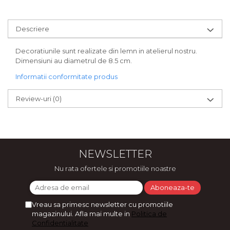
Bijuterii
CERCEI ZAMAC
Descriere
Ateliere - planse cu nisip colorat
Decoratiunile sunt realizate din lemn in atelierul nostru.
Dimensiuni au diametrul de 8.5 cm.
Informatii conformitate produs
Review-uri
(0)
NEWSLETTER
Nu rata ofertele si promotiile noastre
Vreau sa primesc newsletter cu promotiile
magazinului. Afla mai multe in
Politica de
Confidentialitate