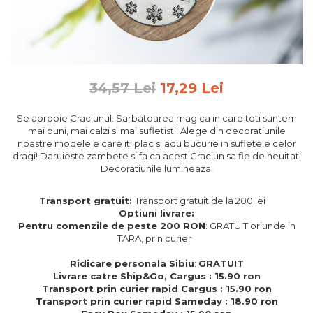
Feng Shui
Tablouri personalizate
IQ Puzzle
Diplome si Plachete
34,57 Lei
17,29 Lei
Insigne
Se apropie Craciunul. Sarbatoarea magica in care toti suntem
Felicitari din lemn
mai buni, mai calzi si mai sufletisti! Alege din decoratiunile
noastre modelele care iti plac si adu bucurie in sufletele celor
Felicitari pentru cei dragi
dragi! Daruieste zambete si fa ca acest Craciun sa fie de neuitat!
Felicitari cu model
Decoratiunile lumineaza!
Rame foto din lemn
Camion din lemn
Transport gratuit:
Transport gratuit de la 200 lei
Optiuni livrare:
Aromaterapie
Pentru comenzile de peste 200 RON
: GRATUIT oriunde in
TARA, prin curier
Papioane din lemn
Ridicare personala Sibiu
:
GRATUIT
Decoratiuni pentru casa
Livrare catre Ship&Go, Cargus : 15.90 ron
Genti si portofele barbati din
Transport prin curier rapid Cargus : 15.90 ron
piele naturala
Transport prin curier rapid Sameday : 18.90 ron