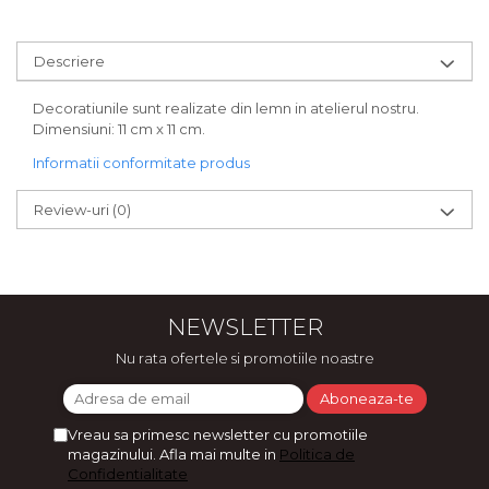
Bijuterii
CERCEI ZAMAC
Descriere
Ateliere - planse cu nisip colorat
Decoratiunile sunt realizate din lemn in atelierul nostru.
Dimensiuni: 11 cm x 11 cm.
Informatii conformitate produs
Review-uri
(0)
NEWSLETTER
Nu rata ofertele si promotiile noastre
Vreau sa primesc newsletter cu promotiile
magazinului. Afla mai multe in
Politica de
Confidentialitate