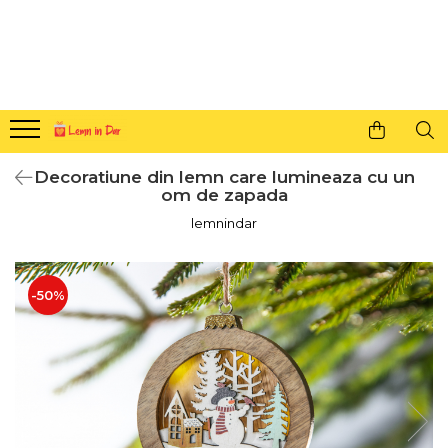
Cadouri personalizate pentru tine si cei dragi
Agende din lemn
Agende 10x10
Agende A5
Decoratiune din lemn care lumineaza cu un
Semne de carte
om de zapada
Decoratiuni Craciun
lemnindar
Decoratiuni cu nume
Decoratiuni cu lumina
-50%
Decoratiuni pentru cei dragi
Decoratiuni cu peisaje de iarna
Sosete de Craciun
Magneti de Craciun
Jucarii din lemn
Cercei din lemn