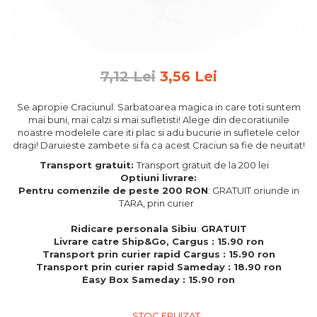
Feng Shui
Tablouri personalizate
IQ Puzzle
7,12 Lei
3,56 Lei
Diplome si Plachete
Insigne
Se apropie Craciunul. Sarbatoarea magica in care toti suntem
mai buni, mai calzi si mai sufletisti! Alege din decoratiunile
Felicitari din lemn
noastre modelele care iti plac si adu bucurie in sufletele celor
dragi! Daruieste zambete si fa ca acest Craciun sa fie de neuitat!
Felicitari pentru cei dragi
Felicitari cu model
Transport gratuit:
Transport gratuit de la 200 lei
Optiuni livrare:
Rame foto din lemn
Pentru comenzile de peste 200 RON
: GRATUIT oriunde in
Camion din lemn
TARA, prin curier
Aromaterapie
Ridicare personala Sibiu
:
GRATUIT
Livrare catre Ship&Go, Cargus : 15.90 ron
Papioane din lemn
Transport prin curier rapid Cargus : 15.90 ron
Transport prin curier rapid Sameday : 18.90 ron
Decoratiuni pentru casa
Easy Box Sameday : 15.90 ron
Genti si portofele barbati din
piele naturala
STOC EPUIZAT