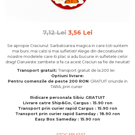
Feng Shui
Tablouri personalizate
IQ Puzzle
7,12 Lei
3,56 Lei
Diplome si Plachete
Insigne
Se apropie Craciunul. Sarbatoarea magica in care toti suntem
mai buni, mai calzi si mai sufletisti! Alege din decoratiunile
Felicitari din lemn
noastre modelele care iti plac si adu bucurie in sufletele celor
dragi! Daruieste zambete si fa ca acest Craciun sa fie de neuitat!
Felicitari pentru cei dragi
Felicitari cu model
Transport gratuit:
Transport gratuit de la 200 lei
Optiuni livrare:
Rame foto din lemn
Pentru comenzile de peste 200 RON
: GRATUIT oriunde in
Camion din lemn
TARA, prin curier
Aromaterapie
Ridicare personala Sibiu
:
GRATUIT
Livrare catre Ship&Go, Cargus : 15.90 ron
Papioane din lemn
Transport prin curier rapid Cargus : 15.90 ron
Transport prin curier rapid Sameday : 18.90 ron
Decoratiuni pentru casa
Easy Box Sameday : 15.90 ron
Genti si portofele barbati din
piele naturala
STOC EPUIZAT