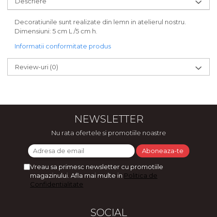
Descriere
Bijuterii
CERCEI ZAMAC
Decoratiunile sunt realizate din lemn in atelierul nostru.
Dimensiuni: 5 cm L /5 cm h.
Ateliere - planse cu nisip colorat
Informatii conformitate produs
Review-uri
(0)
NEWSLETTER
Nu rata ofertele si promotiile noastre
Vreau sa primesc newsletter cu promotiile
magazinului. Afla mai multe in
Politica de
Confidentialitate
SOCIAL