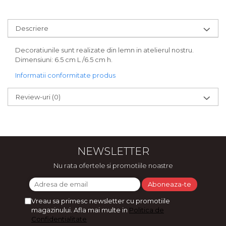
Bijuterii
CERCEI ZAMAC
Descriere
Ateliere - planse cu nisip colorat
Decoratiunile sunt realizate din lemn in atelierul nostru.
Dimensiuni: 6.5 cm L /6.5 cm h.
Informatii conformitate produs
Review-uri
(0)
NEWSLETTER
Nu rata ofertele si promotiile noastre
Vreau sa primesc newsletter cu promotiile
magazinului. Afla mai multe in
Politica de
Confidentialitate