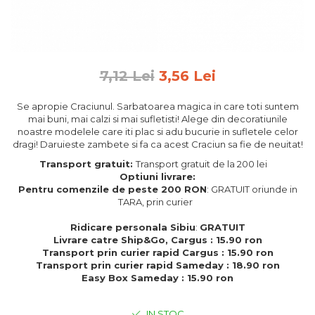
Feng Shui
Tablouri personalizate
IQ Puzzle
7,12 Lei
3,56 Lei
Diplome si Plachete
Insigne
Se apropie Craciunul. Sarbatoarea magica in care toti suntem
mai buni, mai calzi si mai sufletisti! Alege din decoratiunile
Felicitari din lemn
noastre modelele care iti plac si adu bucurie in sufletele celor
dragi! Daruieste zambete si fa ca acest Craciun sa fie de neuitat!
Felicitari pentru cei dragi
Felicitari cu model
Transport gratuit:
Transport gratuit de la 200 lei
Optiuni livrare:
Rame foto din lemn
Pentru comenzile de peste 200 RON
: GRATUIT oriunde in
Camion din lemn
TARA, prin curier
Aromaterapie
Ridicare personala Sibiu
:
GRATUIT
Livrare catre Ship&Go, Cargus : 15.90 ron
Papioane din lemn
Transport prin curier rapid Cargus : 15.90 ron
Transport prin curier rapid Sameday : 18.90 ron
Decoratiuni pentru casa
Easy Box Sameday : 15.90 ron
Genti si portofele barbati din
piele naturala
IN STOC