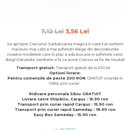
Feng Shui
Tablouri personalizate
IQ Puzzle
7,12 Lei
3,56 Lei
Diplome si Plachete
Insigne
Se apropie Craciunul. Sarbatoarea magica in care toti suntem
mai buni, mai calzi si mai sufletisti! Alege din decoratiunile
Felicitari din lemn
noastre modelele care iti plac si adu bucurie in sufletele celor
dragi! Daruieste zambete si fa ca acest Craciun sa fie de neuitat!
Felicitari pentru cei dragi
Felicitari cu model
Transport gratuit:
Transport gratuit de la 200 lei
Optiuni livrare:
Rame foto din lemn
Pentru comenzile de peste 200 RON
: GRATUIT oriunde in
Camion din lemn
TARA, prin curier
Aromaterapie
Ridicare personala Sibiu
:
GRATUIT
Livrare catre Ship&Go, Cargus : 15.90 ron
Papioane din lemn
Transport prin curier rapid Cargus : 15.90 ron
Transport prin curier rapid Sameday : 18.90 ron
Decoratiuni pentru casa
Easy Box Sameday : 15.90 ron
Genti si portofele barbati din
piele naturala
IN STOC