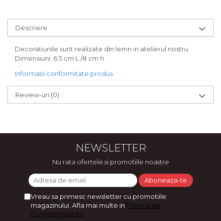
Bijuterii
CERCEI ZAMAC
Descriere
Ateliere - planse cu nisip colorat
Decoratiunile sunt realizate din lemn in atelierul nostru.
Dimensiuni: 6.5 cm L /8 cm h.
Informatii conformitate produs
Review-uri
(0)
NEWSLETTER
Nu rata ofertele si promotiile noastre
Vreau sa primesc newsletter cu promotiile
magazinului. Afla mai multe in
Politica de
Confidentialitate