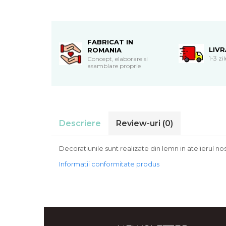
Cadouri de Paste
Produse personalizate pentru
nunti si botezuri
FABRICAT IN
Martisoare
LIV
ROMANIA
1-3 zi
Concept, elaborare si
Cadouri personalizate pentru
asamblare proprie
cei dragi
Cadouri pentru profesori
Cadouri pentru parinti
Cadouri pentru EA
Descriere
Review-uri
(0)
Cadouri pentru EL
Cadouri pentru iubit
Decoratiunile sunt realizate din lemn in atelierul no
Cadouri pentru iubita
Cadouri pentru mama
Informatii conformitate produs
Cadouri pentru tata
Cadouri pentru cea mai buna
prietena
Cadouri pentru bunici
Cadouri personalizate pentru nasi