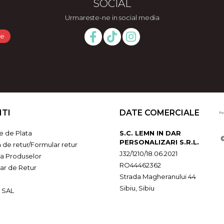
SOCIAL
Urmareste-ne in social media
NTI
DATE COMERCIALE
 de Plata
S.C. LEMN IN DAR
PERSONALIZARI S.R.L.
a de retur/Formular retur
J32/1210/18.06.2021
ia Produselor
RO44462362
ar de Retur
Strada Magheranului 44
Sibiu, Sibiu
 SAL