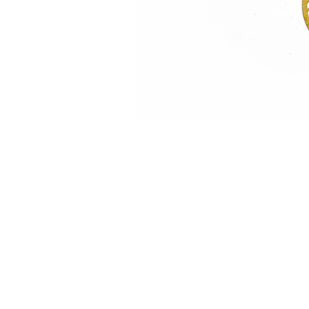
Feng Shui
Tablouri personalizate
IQ Puzzle
Diplome si Plachete
Insigne
Felicitari din lemn
Felicitari pentru cei dragi
Felicitari cu model
Rame foto din lemn
Camion din lemn
Aromaterapie
Papioane din lemn
Decoratiuni pentru casa
Genti si portofele barbati din
piele naturala