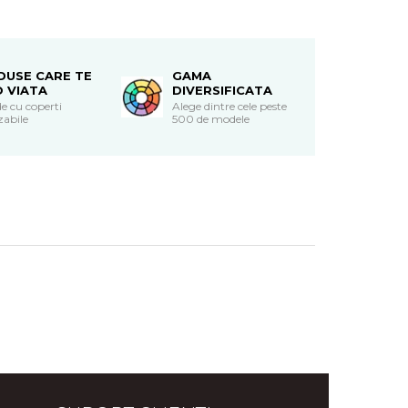
DUSE CARE TE
GAMA
O VIATA
DIVERSIFICATA
e cu coperti
Alege dintre cele peste
zabile
500 de modele