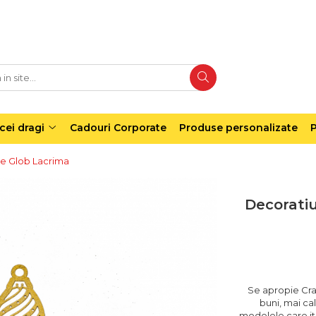
cei dragi
Cadouri Corporate
Produse personalizate
P
ie Glob Lacrima
Decoratiu
Se apropie Cra
buni, mai cal
modelele care iti