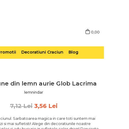
0,00
romotii
Decoratiuni Craciun
Blog
ne din lemn aurie Glob Lacrima
lemnindar
7,12 Lei
3,56 Lei
ciunul. Sarbatoarea magica in care toti suntem mai
zi si mai sufletisti! Alege din decoratiunile noastre
 plac si adu bucurie in sufletele celor dragi! Daruieste