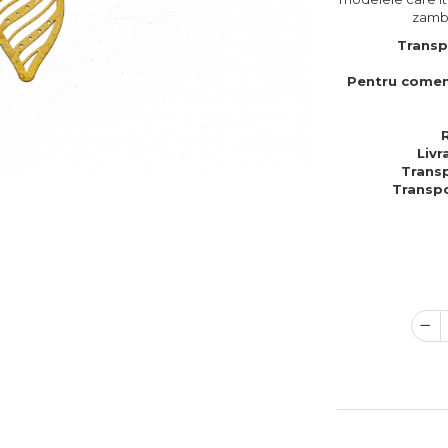
zambe
Transp
Pentru comen
Livr
Transp
Transpo