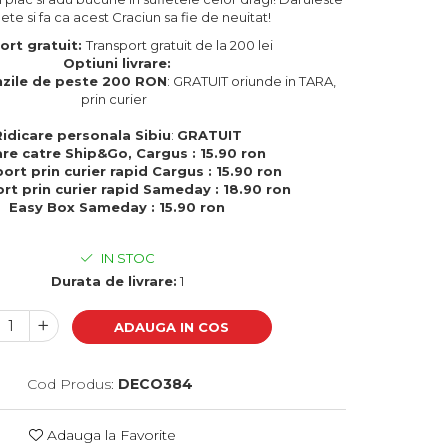
te si fa ca acest Craciun sa fie de neuitat!
ort gratuit:
Transport gratuit de la 200 lei
Optiuni livrare:
zile de peste 200 RON
: GRATUIT oriunde in TARA,
prin curier
Ridicare personala Sibiu
:
GRATUIT
are catre Ship&Go, Cargus : 15.90 ron
ort prin curier rapid Cargus : 15.90 ron
rt prin curier rapid Sameday : 18.90 ron
Easy Box Sameday : 15.90 ron
IN STOC
Durata de livrare:
1
ADAUGA IN COS
Cod Produs:
DECO384
Adauga la Favorite