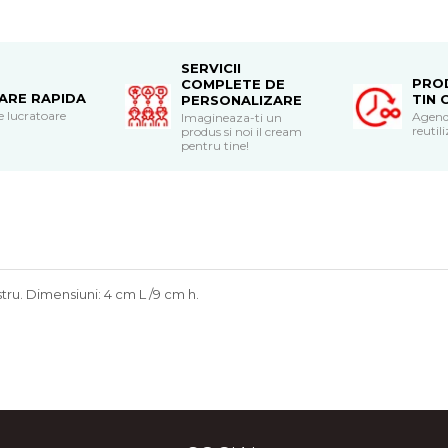
SERVICII
PRO
COMPLETE DE
RARE RAPIDA
TIN 
PERSONALIZARE
le lucratoare
Agend
Imagineaza-ti un
reutili
produs si noi il cream
pentru tine!
stru. Dimensiuni: 4 cm L /9 cm h.