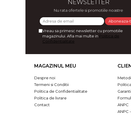
NEWSLETTER
Bijuterii
Nu rata ofertele si promotiile noastre
CERCEI ZAMAC
Ateliere - planse cu nisip colorat
Vreau sa primesc newsletter cu promotiile
magazinului. Afla mai multe in
Politica de
Confidentialitate
MAGAZINUL MEU
CLIE
Despre noi
Metode
Termeni si Conditii
Politic
Politica de Confidentialitate
Garant
Politica de livrare
Formul
Contact
ANPC
ANPC -