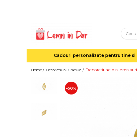
Cadouri personalizate pentru tine si cei dragi
Agende din lemn
Agende 10x10
Agende A5
Cadouri personalizate pentru tine si 
Semne de carte
Decoratiuni Craciun
Decoratiune din lemn aur
Home /
Decoratiuni Craciun /
Decoratiuni cu nume
Decoratiuni cu lumina
-50%
Decoratiuni pentru cei dragi
Decoratiuni cu peisaje de iarna
Sosete de Craciun
Magneti de Craciun
Jucarii din lemn
Cercei din lemn