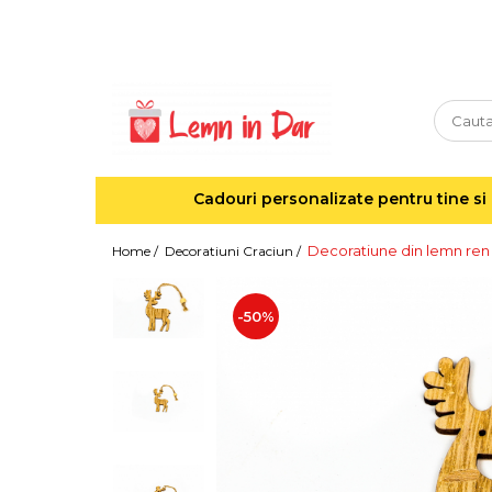
Cadouri personalizate pentru tine si cei dragi
Agende din lemn
Agende 10x10
Agende A5
Cadouri personalizate pentru tine si 
Semne de carte
Decoratiuni Craciun
Decoratiune din lemn ren
Home /
Decoratiuni Craciun /
Decoratiuni cu nume
Decoratiuni cu lumina
-50%
Decoratiuni pentru cei dragi
Decoratiuni cu peisaje de iarna
Sosete de Craciun
Magneti de Craciun
Jucarii din lemn
Cercei din lemn