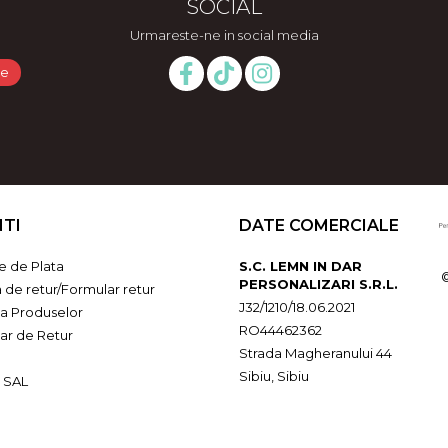
SOCIAL
Urmareste-ne in social media
NTI
DATE COMERCIALE
 de Plata
S.C. LEMN IN DAR
PERSONALIZARI S.R.L.
a de retur/Formular retur
J32/1210/18.06.2021
ia Produselor
RO44462362
ar de Retur
Strada Magheranului 44
Sibiu, Sibiu
 SAL