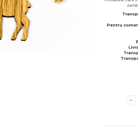
zambe
Transp
Pentru comen
Livr
Transp
Transpo