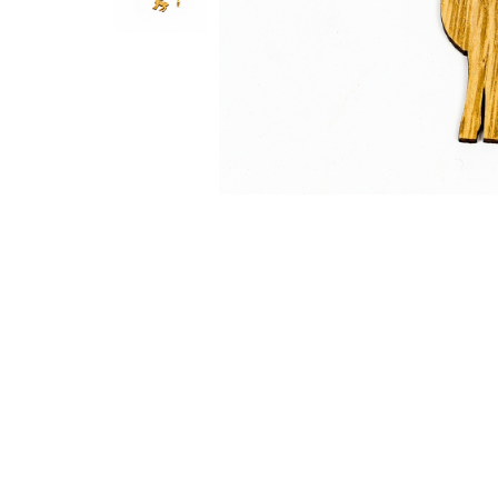
Feng Shui
Tablouri personalizate
IQ Puzzle
Diplome si Plachete
Insigne
Felicitari din lemn
Felicitari pentru cei dragi
Felicitari cu model
Rame foto din lemn
Camion din lemn
Aromaterapie
Papioane din lemn
Decoratiuni pentru casa
Genti si portofele barbati din
piele naturala