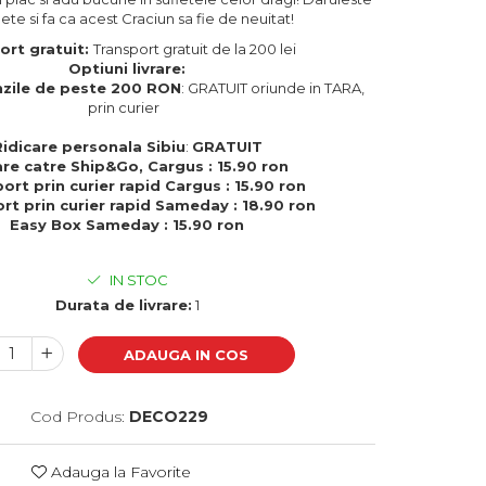
te si fa ca acest Craciun sa fie de neuitat!
ort gratuit:
Transport gratuit de la 200 lei
Optiuni livrare:
zile de peste 200 RON
: GRATUIT oriunde in TARA,
prin curier
Ridicare personala Sibiu
:
GRATUIT
are catre Ship&Go, Cargus : 15.90 ron
ort prin curier rapid Cargus : 15.90 ron
rt prin curier rapid Sameday : 18.90 ron
Easy Box Sameday : 15.90 ron
IN STOC
Durata de livrare:
1
ADAUGA IN COS
Cod Produs:
DECO229
Adauga la Favorite