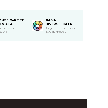
DUSE CARE TE
GAMA
O VIATA
DIVERSIFICATA
e cu coperti
Alege dintre cele peste
zabile
500 de modele