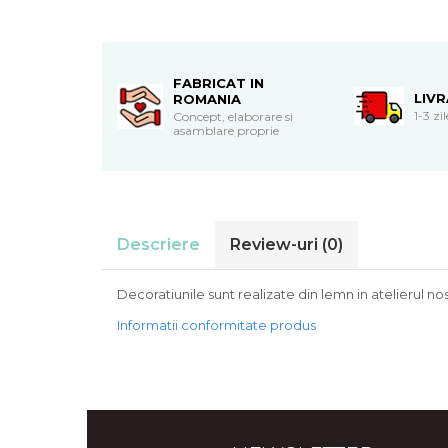
Cadouri de Paste
Produse personalizate pentru
nunti si botezuri
FABRICAT IN
Martisoare
LIV
ROMANIA
1-3 zi
Concept, elaborare si
Cadouri personalizate pentru
asamblare proprie
cei dragi
Cadouri pentru profesori
Cadouri pentru parinti
Cadouri pentru EA
Descriere
Review-uri
(0)
Cadouri pentru EL
Cadouri pentru iubit
Decoratiunile sunt realizate din lemn in atelierul nos
Cadouri pentru iubita
Cadouri pentru mama
Informatii conformitate produs
Cadouri pentru tata
Cadouri pentru cea mai buna
prietena
Cadouri pentru bunici
Cadouri personalizate pentru nasi