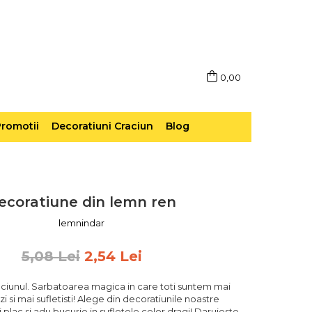
0,00
romotii
Decoratiuni Craciun
Blog
ecoratiune din lemn ren
lemnindar
5,08 Lei
2,54 Lei
ciunul. Sarbatoarea magica in care toti suntem mai
zi si mai sufletisti! Alege din decoratiunile noastre
 plac si adu bucurie in sufletele celor dragi! Daruieste