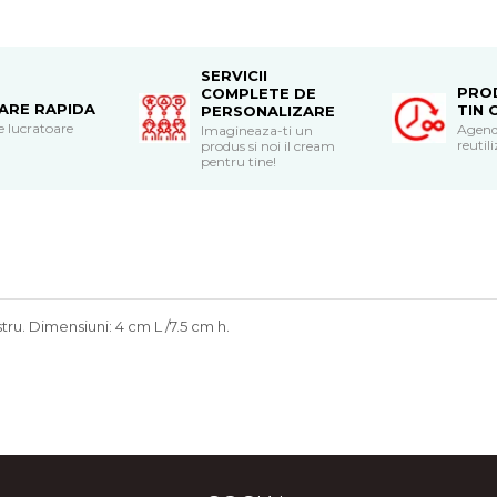
SERVICII
PRO
COMPLETE DE
RARE RAPIDA
TIN 
PERSONALIZARE
le lucratoare
Agend
Imagineaza-ti un
reutili
produs si noi il cream
pentru tine!
tru. Dimensiuni: 4 cm L /7.5 cm h.