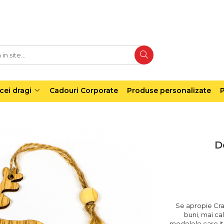
cei dragi
Cadouri Corporate
Produse personalizate
P
D
Se apropie Cra
buni, mai cal
modelele care iti