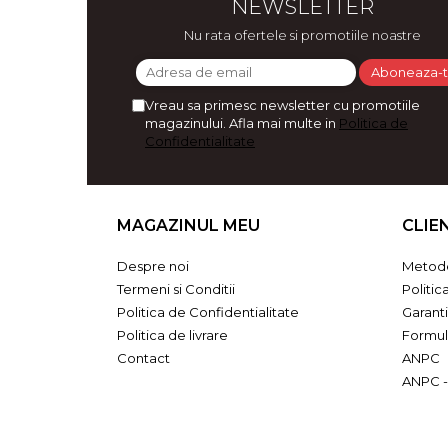
NEWSLETTER
Bijuterii
Nu rata ofertele si promotiile noastre
CERCEI ZAMAC
Ateliere - planse cu nisip colorat
Vreau sa primesc newsletter cu promotiile
magazinului. Afla mai multe in
Politica de
Confidentialitate
MAGAZINUL MEU
CLIE
Despre noi
Metode
Termeni si Conditii
Politic
Politica de Confidentialitate
Garant
Politica de livrare
Formul
Contact
ANPC
ANPC -