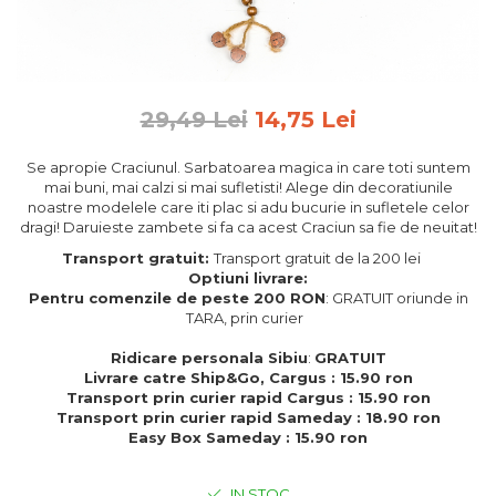
Feng Shui
Tablouri personalizate
IQ Puzzle
29,49 Lei
14,75 Lei
Diplome si Plachete
Insigne
Se apropie Craciunul. Sarbatoarea magica in care toti suntem
mai buni, mai calzi si mai sufletisti! Alege din decoratiunile
Felicitari din lemn
noastre modelele care iti plac si adu bucurie in sufletele celor
dragi! Daruieste zambete si fa ca acest Craciun sa fie de neuitat!
Felicitari pentru cei dragi
Felicitari cu model
Transport gratuit:
Transport gratuit de la 200 lei
Optiuni livrare:
Rame foto din lemn
Pentru comenzile de peste 200 RON
: GRATUIT oriunde in
Camion din lemn
TARA, prin curier
Aromaterapie
Ridicare personala Sibiu
:
GRATUIT
Livrare catre Ship&Go, Cargus : 15.90 ron
Papioane din lemn
Transport prin curier rapid Cargus : 15.90 ron
Transport prin curier rapid Sameday : 18.90 ron
Decoratiuni pentru casa
Easy Box Sameday : 15.90 ron
Genti si portofele barbati din
piele naturala
IN STOC