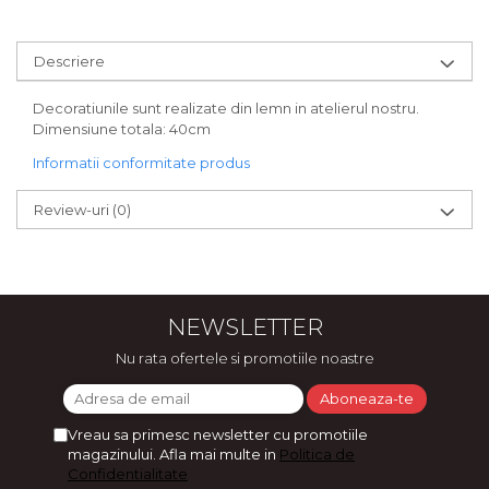
Bijuterii
CERCEI ZAMAC
Descriere
Ateliere - planse cu nisip colorat
Decoratiunile sunt realizate din lemn in atelierul nostru.
Dimensiune totala: 40cm
Informatii conformitate produs
Review-uri
(0)
NEWSLETTER
Nu rata ofertele si promotiile noastre
Vreau sa primesc newsletter cu promotiile
magazinului. Afla mai multe in
Politica de
Confidentialitate