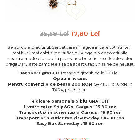
Feng Shui
Tablouri personalizate
IQ Puzzle
35,59 Lei
17,80 Lei
Diplome si Plachete
Insigne
Se apropie Craciunul. Sarbatoarea magica in care toti suntem
mai buni, mai calzi si mai sufletisti! Alege din decoratiunile
Felicitari din lemn
noastre modelele care iti plac si adu bucurie in sufletele celor
dragi! Daruieste zambete si fa ca acest Craciun sa fie de neuitat!
Felicitari pentru cei dragi
Felicitari cu model
Transport gratuit:
Transport gratuit de la 200 lei
Optiuni livrare:
Rame foto din lemn
Pentru comenzile de peste 200 RON
: GRATUIT oriunde in
Camion din lemn
TARA, prin curier
Aromaterapie
Ridicare personala Sibiu
:
GRATUIT
Livrare catre Ship&Go, Cargus : 15.90 ron
Papioane din lemn
Transport prin curier rapid Cargus : 15.90 ron
Transport prin curier rapid Sameday : 18.90 ron
Decoratiuni pentru casa
Easy Box Sameday : 15.90 ron
Genti si portofele barbati din
piele naturala
STOC EPUIZAT