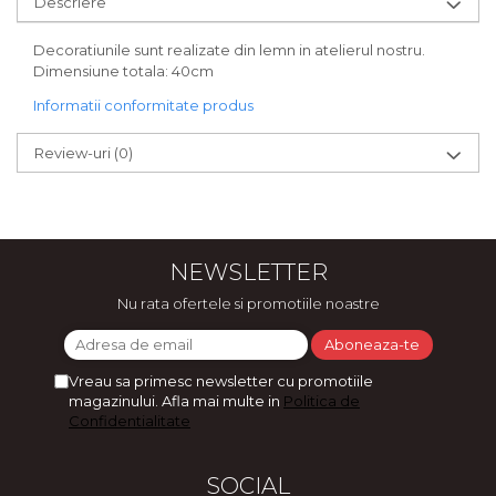
Descriere
Bijuterii
CERCEI ZAMAC
Decoratiunile sunt realizate din lemn in atelierul nostru.
Dimensiune totala: 40cm
Ateliere - planse cu nisip colorat
Informatii conformitate produs
Review-uri
(0)
NEWSLETTER
Nu rata ofertele si promotiile noastre
Vreau sa primesc newsletter cu promotiile
magazinului. Afla mai multe in
Politica de
Confidentialitate
SOCIAL