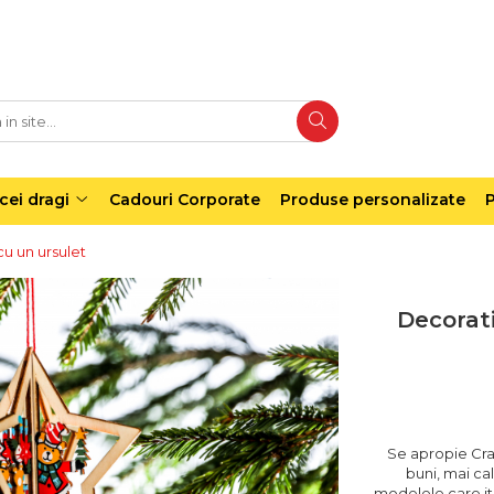
cei dragi
Cadouri Corporate
Produse personalizate
P
u un ursulet
Decorat
Se apropie Cra
buni, mai cal
modelele care iti