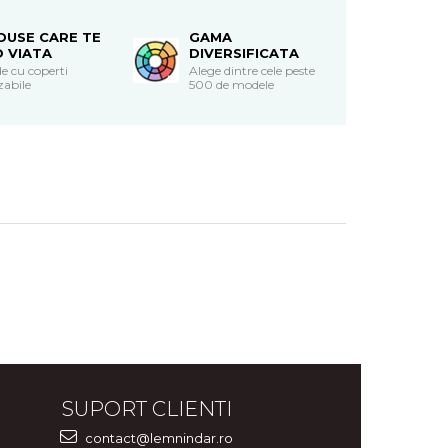
DUSE CARE TE
GAMA
O VIATA
DIVERSIFICATA
e cu coperti
Alege dintre cele peste
zabile
500 de modele
SUPORT CLIENTI
contact@lemnindar.ro