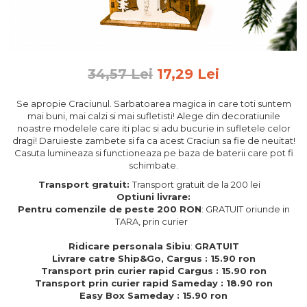
Feng Shui
Tablouri personalizate
IQ Puzzle
34,57 Lei
17,29 Lei
Diplome si Plachete
Insigne
Se apropie Craciunul. Sarbatoarea magica in care toti suntem
mai buni, mai calzi si mai sufletisti! Alege din decoratiunile
Felicitari din lemn
noastre modelele care iti plac si adu bucurie in sufletele celor
dragi! Daruieste zambete si fa ca acest Craciun sa fie de neuitat!
Felicitari pentru cei dragi
Casuta lumineaza si functioneaza pe baza de baterii care pot fi
Felicitari cu model
schimbate.
Rame foto din lemn
Transport gratuit:
Transport gratuit de la 200 lei
Camion din lemn
Optiuni livrare:
Pentru comenzile de peste 200 RON
: GRATUIT oriunde in
Aromaterapie
TARA, prin curier
Papioane din lemn
Ridicare personala Sibiu
:
GRATUIT
Livrare catre Ship&Go, Cargus : 15.90 ron
Decoratiuni pentru casa
Transport prin curier rapid Cargus : 15.90 ron
Genti si portofele barbati din
Transport prin curier rapid Sameday : 18.90 ron
piele naturala
Easy Box Sameday : 15.90 ron