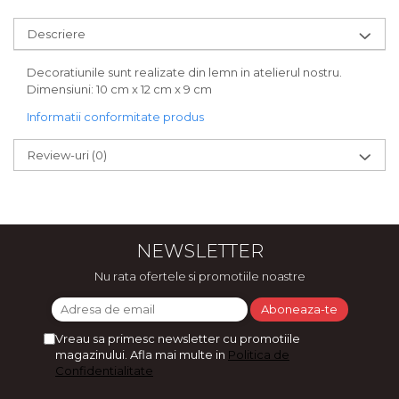
Bijuterii
Descriere
CERCEI ZAMAC
Ateliere - planse cu nisip colorat
Decoratiunile sunt realizate din lemn in atelierul nostru.
Dimensiuni: 10 cm x 12 cm x 9 cm
Informatii conformitate produs
Review-uri
(0)
NEWSLETTER
Nu rata ofertele si promotiile noastre
Vreau sa primesc newsletter cu promotiile
magazinului. Afla mai multe in
Politica de
Confidentialitate