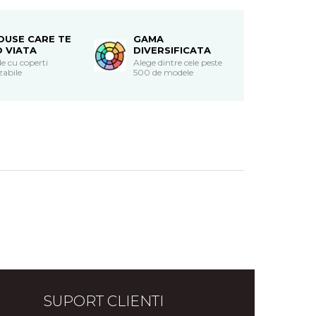
DUSE CARE TE
GAMA
O VIATA
DIVERSIFICATA
e cu coperti
Alege dintre cele peste
zabile
500 de modele
SUPORT CLIENTI