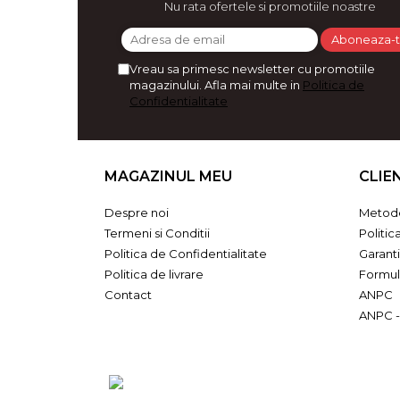
Nu rata ofertele si promotiile noastre
Bijuterii
CERCEI ZAMAC
Ateliere - planse cu nisip colorat
Vreau sa primesc newsletter cu promotiile
magazinului. Afla mai multe in
Politica de
Confidentialitate
MAGAZINUL MEU
CLIE
Despre noi
Metode
Termeni si Conditii
Politic
Politica de Confidentialitate
Garant
Politica de livrare
Formul
Contact
ANPC
ANPC -