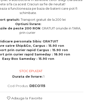
te si fa ca acest Craciun sa fie de neuitat!
aza si functioneaza pe baza de baterii care pot fi
schimbate.
ort gratuit:
Transport gratuit de la 200 lei
Optiuni livrare:
zile de peste 200 RON
: GRATUIT oriunde in TARA,
prin curier
Ridicare personala Sibiu
:
GRATUIT
are catre Ship&Go, Cargus : 15.90 ron
ort prin curier rapid Cargus : 15.90 ron
rt prin curier rapid Sameday : 18.90 ron
Easy Box Sameday : 15.90 ron
STOC EPUIZAT
Durata de livrare:
1
Cod Produs:
DECO115
Adauga la Favorite