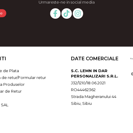
Urmareste-ne in social media
NTI
DATE COMERCIALE
 de Plata
S.C. LEMN IN DAR
PERSONALIZARI S.R.L.
a de retur/Formular retur
J32/1210/18.06.2021
ia Produselor
RO44462362
ar de Retur
Strada Magheranului 44
Sibiu, Sibiu
 SAL