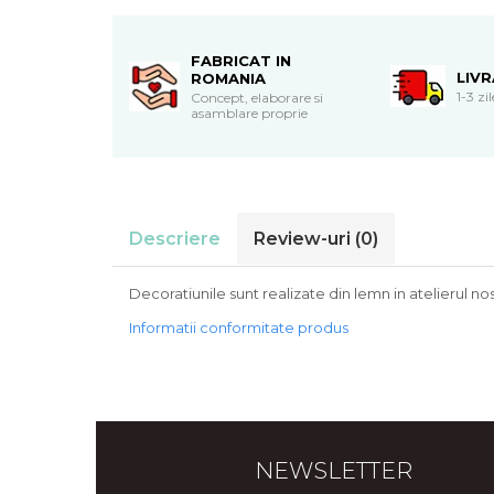
Cadouri de Paste
Produse personalizate pentru
FABRICAT IN
nunti si botezuri
LIV
ROMANIA
1-3 zi
Concept, elaborare si
Martisoare
asamblare proprie
Cadouri personalizate pentru
cei dragi
Cadouri pentru profesori
Cadouri pentru parinti
Descriere
Review-uri
(0)
Cadouri pentru EA
Cadouri pentru EL
Decoratiunile sunt realizate din lemn in atelierul no
Cadouri pentru iubit
Cadouri pentru iubita
Informatii conformitate produs
Cadouri pentru mama
Cadouri pentru tata
Cadouri pentru cea mai buna
prietena
Cadouri pentru bunici
NEWSLETTER
Cadouri personalizate pentru nasi