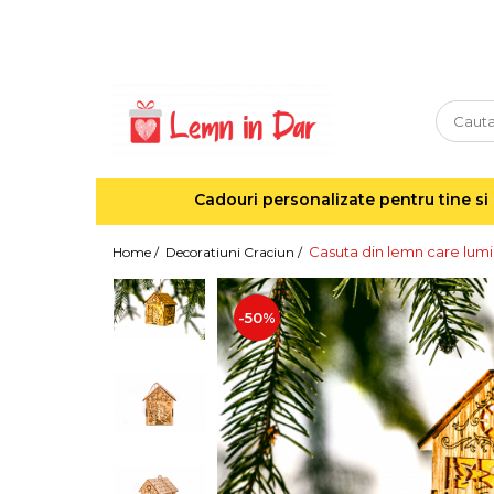
Cadouri personalizate pentru tine si cei dragi
Agende din lemn
Agende 10x10
Agende A5
Cadouri personalizate pentru tine si 
Semne de carte
Decoratiuni Craciun
Casuta din lemn care lum
Home /
Decoratiuni Craciun /
Decoratiuni cu nume
Decoratiuni cu lumina
-50%
Decoratiuni pentru cei dragi
Decoratiuni cu peisaje de iarna
Sosete de Craciun
Magneti de Craciun
Jucarii din lemn
Cercei din lemn