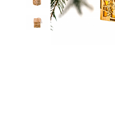
Feng Shui
Tablouri personalizate
IQ Puzzle
Diplome si Plachete
Insigne
Felicitari din lemn
Felicitari pentru cei dragi
Felicitari cu model
Rame foto din lemn
Camion din lemn
Aromaterapie
Papioane din lemn
Decoratiuni pentru casa
Genti si portofele barbati din
piele naturala