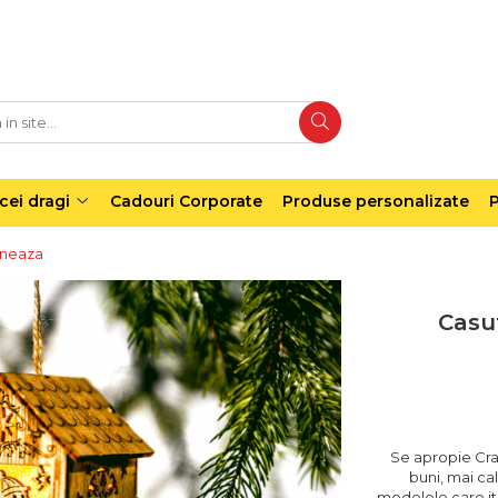
cei dragi
Cadouri Corporate
Produse personalizate
P
ineaza
Casu
Se apropie Cra
buni, mai cal
modelele care iti