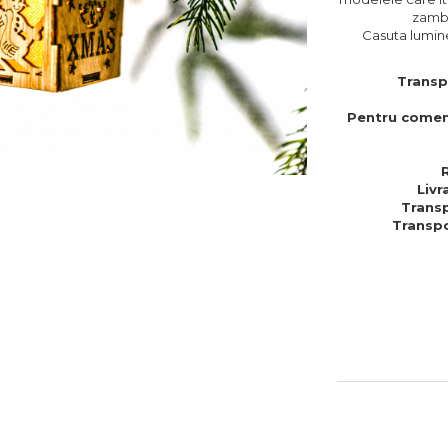
zambe
Casuta lumine
Transp
Pentru comen
Livr
Transp
Transpo