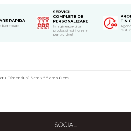
SERVICII
PRO
COMPLETE DE
RARE RAPIDA
TIN 
PERSONALIZARE
le lucratoare
Agend
Imagineaza-ti un
reutili
produs si noi il cream
pentru tine!
stru. Dimensiuni: 5 cm x 5.5 cm x 8 cm
SOCIAL