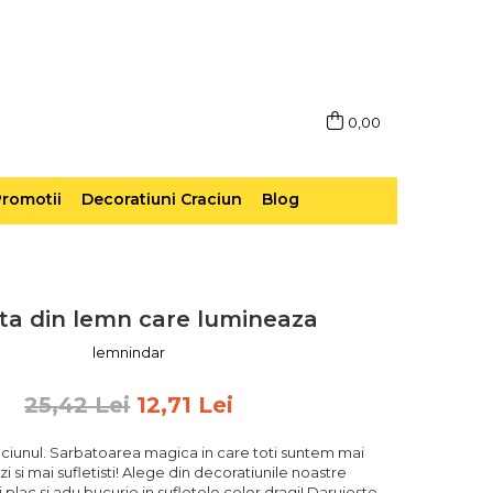
0,00
romotii
Decoratiuni Craciun
Blog
ta din lemn care lumineaza
lemnindar
25,42 Lei
12,71 Lei
ciunul. Sarbatoarea magica in care toti suntem mai
zi si mai sufletisti! Alege din decoratiunile noastre
 plac si adu bucurie in sufletele celor dragi! Daruieste