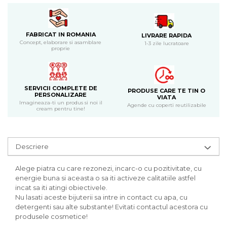
Bijuterii
CERCEI ZAMAC
Ateliere - planse cu nisip colorat
FABRICAT IN ROMANIA
LIVRARE RAPIDA
Concept, elaborare si asamblare
1-3 zile lucratoare
proprie
SERVICII COMPLETE DE
PRODUSE CARE TE TIN O
PERSONALIZARE
VIATA
Imagineaza-ti un produs si noi il
Agende cu coperti reutilizabile
cream pentru tine!
Descriere
Alege piatra cu care rezonezi, incarc-o cu pozitivitate, cu
energie buna si aceasta o sa iti activeze calitatiile astfel
incat sa iti atingi obiectivele.
Nu lasati aceste bijuterii sa intre in contact cu apa, cu
detergenti sau alte substante! Evitati contactul acestora cu
produsele cosmetice!