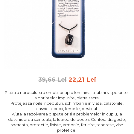
Feng Shui
Tablouri personalizate
IQ Puzzle
Diplome si Plachete
Insigne
Felicitari din lemn
Felicitari pentru cei dragi
Felicitari cu model
Rame foto din lemn
39,66 Lei
22,21 Lei
Camion din lemn
Piatra a norocului si a emotiilor tipic feminina, a iubirii si sperantei,
Aromaterapie
a dorintelor implinite, piatra sacra.
Protejeaza noile inceputuri, schimbarile in viata, calatoriile,
Papioane din lemn
casnicia, copii, femeile, destinul.
Decoratiuni pentru casa
Ajuta la rezolvarea disputelor si a problemelor in cuplu, la
deschiderea spirituala, la luarea de decizii. Confera dragoste,
Genti si portofele barbati din
speranta, protectie, liniste, armonie, fericire, tandrete, vise
piele naturala
profetice.