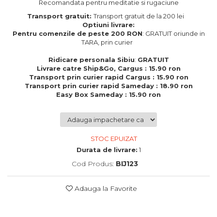
Recomandata pentru meditatie si rugaciune
Cadouri de Paste
Transport gratuit:
Transport gratuit de la 200 lei
Produse personalizate pentru
Optiuni livrare:
nunti si botezuri
Pentru comenzile de peste 200 RON
: GRATUIT oriunde in
TARA, prin curier
Martisoare
Ridicare personala Sibiu
:
GRATUIT
Cadouri personalizate pentru
Livrare catre Ship&Go, Cargus : 15.90 ron
cei dragi
Transport prin curier rapid Cargus : 15.90 ron
Cadouri pentru profesori
Transport prin curier rapid Sameday : 18.90 ron
Easy Box Sameday : 15.90 ron
Cadouri pentru parinti
Cadouri pentru EA
Cadouri pentru EL
Cadouri pentru iubit
STOC EPUIZAT
Cadouri pentru iubita
Durata de livrare:
1
Cadouri pentru mama
Cod Produs:
BIJ123
Cadouri pentru tata
Cadouri pentru cea mai buna
prietena
Adauga la Favorite
Cadouri pentru bunici
Cadouri personalizate pentru nasi