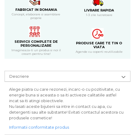
Bijuterii
FABRICAT IN ROMANIA
LIVRARE RAPIDA
CERCEI ZAMAC
Concept, elaborare si asamblare
1-3 zile lucratoare
proprie
Ateliere - planse cu nisip colorat
SERVICII COMPLETE DE
PRODUSE CARE TE TIN O
PERSONALIZARE
VIATA
Imagineaza-ti un produs si noi il
Agende cu coperti reutilizabile
cream pentru tine!
Descriere
Alege piatra cu care rezonezi, incarc-o cu pozitivitate, cu
energie buna si aceasta o sa iti activeze calitatiile astfel
incat sa iti atingi obiectivele.
Nu lasati aceste bijuterii sa intre in contact cu apa, cu
detergenti sau alte substante! Evitati contactul acestora cu
produsele cosmetice!
Informatii conformitate produs