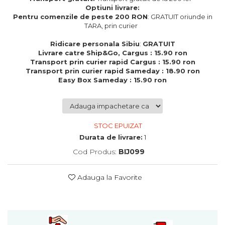
Cadouri de Paste
Optiuni livrare:
Pentru comenzile de peste 200 RON
: GRATUIT oriunde in
Produse personalizate pentru
TARA, prin curier
nunti si botezuri
Ridicare personala Sibiu
:
GRATUIT
Martisoare
Livrare catre Ship&Go, Cargus : 15.90 ron
Transport prin curier rapid Cargus : 15.90 ron
Cadouri personalizate pentru
Transport prin curier rapid Sameday : 18.90 ron
cei dragi
Easy Box Sameday : 15.90 ron
Cadouri pentru profesori
Cadouri pentru parinti
Cadouri pentru EA
Cadouri pentru EL
STOC EPUIZAT
Cadouri pentru iubit
Durata de livrare:
1
Cadouri pentru iubita
Cod Produs:
BIJ099
Cadouri pentru mama
Cadouri pentru tata
Adauga la Favorite
Cadouri pentru cea mai buna
prietena
Cadouri pentru bunici
Cadouri personalizate pentru nasi