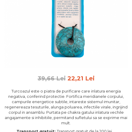
Feng Shui
Tablouri personalizate
IQ Puzzle
Diplome si Plachete
Insigne
Felicitari din lemn
Felicitari pentru cei dragi
Felicitari cu model
Rame foto din lemn
39,66 Lei
22,21 Lei
Camion din lemn
Turcoazul este o piatra de purificare care inlatura energia
Aromaterapie
negativa, conferind protectie. Fortifica meridianele corpului,
campurile energetice subtile, intareste sistemul imunitar,
Papioane din lemn
regenereaza tesuturile, alunga poluarea, infectiile virale, ingrijind
Decoratiuni pentru casa
corpul in ansamblu. Purtata pe chakra gatului inlatura vechile
angajamente si inhibitiile, permitand sufletului sa se exprime mai
Genti si portofele barbati din
mult.
piele naturala
Transport gratuit:
Transport gratuit de la 200 lei