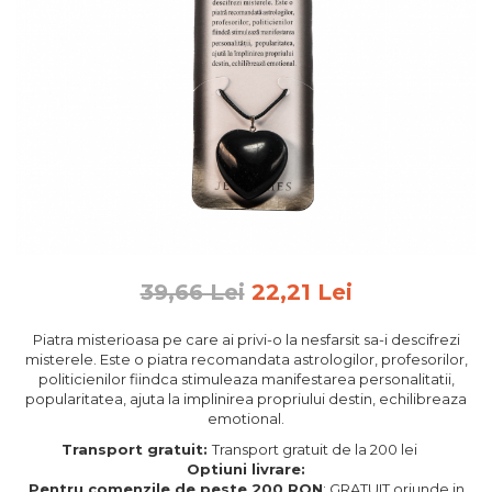
Feng Shui
Tablouri personalizate
IQ Puzzle
Diplome si Plachete
Insigne
Felicitari din lemn
Felicitari pentru cei dragi
Felicitari cu model
Rame foto din lemn
39,66 Lei
22,21 Lei
Camion din lemn
Piatra misterioasa pe care ai privi-o la nesfarsit sa-i descifrezi
Aromaterapie
misterele. Este o piatra recomandata astrologilor, profesorilor,
politicienilor fiindca stimuleaza manifestarea personalitatii,
Papioane din lemn
popularitatea, ajuta la implinirea propriului destin, echilibreaza
Decoratiuni pentru casa
emotional.
Genti si portofele barbati din
Transport gratuit:
Transport gratuit de la 200 lei
Optiuni livrare:
piele naturala
Pentru comenzile de peste 200 RON
: GRATUIT oriunde in