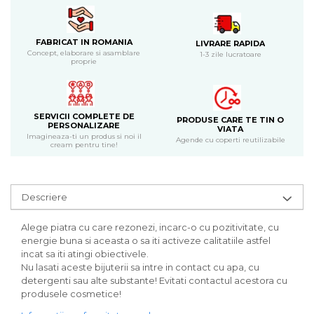
Bijuterii
CERCEI ZAMAC
FABRICAT IN ROMANIA
LIVRARE RAPIDA
Ateliere - planse cu nisip colorat
Concept, elaborare si asamblare
1-3 zile lucratoare
proprie
SERVICII COMPLETE DE
PRODUSE CARE TE TIN O
PERSONALIZARE
VIATA
Imagineaza-ti un produs si noi il
Agende cu coperti reutilizabile
cream pentru tine!
Descriere
Alege piatra cu care rezonezi, incarc-o cu pozitivitate, cu
energie buna si aceasta o sa iti activeze calitatiile astfel
incat sa iti atingi obiectivele.
Nu lasati aceste bijuterii sa intre in contact cu apa, cu
detergenti sau alte substante! Evitati contactul acestora cu
produsele cosmetice!