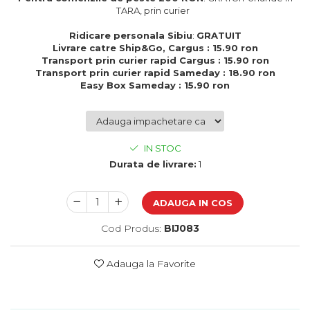
Cadouri de Paste
TARA, prin curier
Produse personalizate pentru
Ridicare personala Sibiu
:
GRATUIT
nunti si botezuri
Livrare catre Ship&Go, Cargus : 15.90 ron
Transport prin curier rapid Cargus : 15.90 ron
Martisoare
Transport prin curier rapid Sameday : 18.90 ron
Easy Box Sameday : 15.90 ron
Cadouri personalizate pentru
cei dragi
Cadouri pentru profesori
Cadouri pentru parinti
IN STOC
Cadouri pentru EA
Durata de livrare:
1
Cadouri pentru EL
Cadouri pentru iubit
ADAUGA IN COS
Cadouri pentru iubita
Cadouri pentru mama
Cod Produs:
BIJ083
Cadouri pentru tata
Cadouri pentru cea mai buna
Adauga la Favorite
prietena
Cadouri pentru bunici
Cadouri personalizate pentru nasi