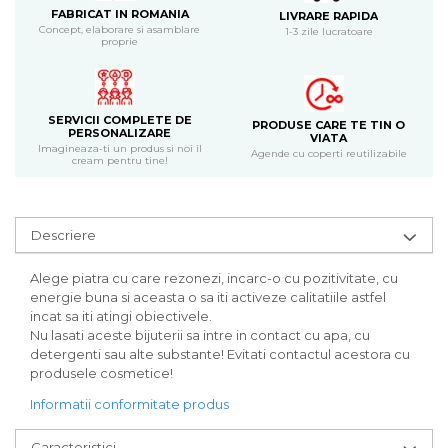
Bijuterii
FABRICAT IN ROMANIA
LIVRARE RAPIDA
Concept, elaborare si asamblare
1-3 zile lucratoare
CERCEI ZAMAC
proprie
Ateliere - planse cu nisip colorat
SERVICII COMPLETE DE
PRODUSE CARE TE TIN O
PERSONALIZARE
VIATA
Imagineaza-ti un produs si noi il
Agende cu coperti reutilizabile
cream pentru tine!
Descriere
Alege piatra cu care rezonezi, incarc-o cu pozitivitate, cu
energie buna si aceasta o sa iti activeze calitatiile astfel
incat sa iti atingi obiectivele.
Nu lasati aceste bijuterii sa intre in contact cu apa, cu
detergenti sau alte substante! Evitati contactul acestora cu
produsele cosmetice!
Informatii conformitate produs
Caracteristici