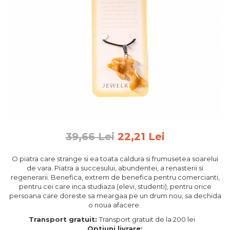
Feng Shui
Tablouri personalizate
IQ Puzzle
Diplome si Plachete
Insigne
Felicitari din lemn
Felicitari pentru cei dragi
Felicitari cu model
Rame foto din lemn
39,66 Lei
22,21 Lei
Camion din lemn
O piatra care strange si ea toata caldura si frumusetea soarelui
Aromaterapie
de vara. Piatra a succesului, abundentei, a renasterii si
regenerarii. Benefica, extrem de benefica pentru comercianti,
Papioane din lemn
pentru cei care inca studiaza (elevi, studenti), pentru orice
Decoratiuni pentru casa
persoana care doreste sa meargaa pe un drum nou, sa dechida
o noua afacere.
Genti si portofele barbati din
Transport gratuit:
Transport gratuit de la 200 lei
piele naturala
Optiuni livrare: