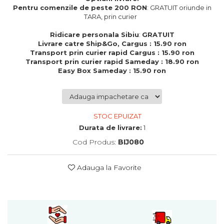
Cadouri de Paste
Pentru comenzile de peste 200 RON
: GRATUIT oriunde in
TARA, prin curier
Produse personalizate pentru
nunti si botezuri
Ridicare personala Sibiu
:
GRATUIT
Livrare catre Ship&Go, Cargus : 15.90 ron
Martisoare
Transport prin curier rapid Cargus : 15.90 ron
Transport prin curier rapid Sameday : 18.90 ron
Cadouri personalizate pentru
Easy Box Sameday : 15.90 ron
cei dragi
Cadouri pentru profesori
Cadouri pentru parinti
Cadouri pentru EA
STOC EPUIZAT
Cadouri pentru EL
Durata de livrare:
1
Cadouri pentru iubit
Cod Produs:
BIJ080
Cadouri pentru iubita
Cadouri pentru mama
Adauga la Favorite
Cadouri pentru tata
Cadouri pentru cea mai buna
prietena
Cadouri pentru bunici
Cadouri personalizate pentru nasi