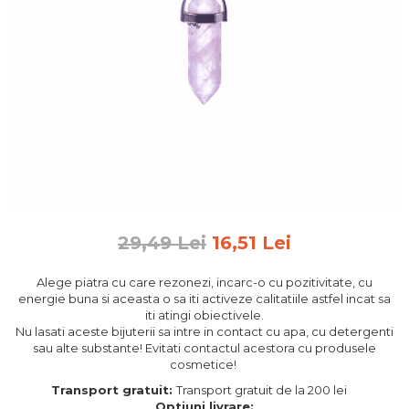
Feng Shui
Tablouri personalizate
IQ Puzzle
Diplome si Plachete
Insigne
Felicitari din lemn
Felicitari pentru cei dragi
Felicitari cu model
Rame foto din lemn
29,49 Lei
16,51 Lei
Camion din lemn
Alege piatra cu care rezonezi, incarc-o cu pozitivitate, cu
Aromaterapie
energie buna si aceasta o sa iti activeze calitatiile astfel incat sa
iti atingi obiectivele.
Papioane din lemn
Nu lasati aceste bijuterii sa intre in contact cu apa, cu detergenti
Decoratiuni pentru casa
sau alte substante! Evitati contactul acestora cu produsele
cosmetice!
Genti si portofele barbati din
Transport gratuit:
Transport gratuit de la 200 lei
piele naturala
Optiuni livrare: