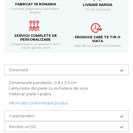
Bijuterii
FABRICAT IN ROMANIA
LIVRARE RAPIDA
Concept, elaborare si asamblare
1-3 zile lucratoare
CERCEI ZAMAC
proprie
Ateliere - planse cu nisip colorat
SERVICII COMPLETE DE
PRODUSE CARE TE TIN O
PERSONALIZARE
VIATA
Imagineaza-ti un produs si noi il
Agende cu coperti reutilizabile
cream pentru tine!
Descriere
Dimensiune pandantiv: 0.8 x 3.5 cm
Lantul este din piele cu inchidere din inox.
Material: piele + piatra
Informatii conformitate produs
Caracteristici
Review-uri
(0)