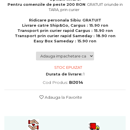
Cadouri de Paste
Pentru comenzile de peste 200 RON
: GRATUIT oriunde in
TARA, prin curier
Produse personalizate pentru
nunti si botezuri
Ridicare personala Sibiu
:
GRATUIT
Livrare catre Ship&Go, Cargus : 15.90 ron
Martisoare
Transport prin curier rapid Cargus : 15.90 ron
Transport prin curier rapid Sameday : 18.90 ron
Cadouri personalizate pentru
Easy Box Sameday : 15.90 ron
cei dragi
Cadouri pentru profesori
Cadouri pentru parinti
Cadouri pentru EA
STOC EPUIZAT
Cadouri pentru EL
Durata de livrare:
1
Cadouri pentru iubit
Cod Produs:
BIJ014
Cadouri pentru iubita
Cadouri pentru mama
Adauga la Favorite
Cadouri pentru tata
Cadouri pentru cea mai buna
prietena
Cadouri pentru bunici
Cadouri personalizate pentru nasi