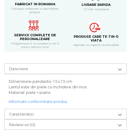
Bijuterii
FABRICAT IN ROMANIA
LIVRARE RAPIDA
Concept, elaborare si asamblare
1-3 zile lucratoare
CERCEI ZAMAC
proprie
Ateliere - planse cu nisip colorat
SERVICII COMPLETE DE
PRODUSE CARE TE TIN O
PERSONALIZARE
VIATA
Imagineaza-ti un produs si noi il
Agende cu coperti reutilizabile
cream pentru tine!
Descriere
Dimensiune pandantiv: 1.5 x 1.5 cm
Lantul este din piele cu inchidere din inox.
Material: piele + piatra
Informatii conformitate produs
Caracteristici
Review-uri
(0)