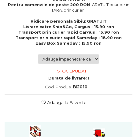
Cadouri de Paste
Pentru comenzile de peste 200 RON
: GRATUIT oriunde in
TARA, prin curier
Produse personalizate pentru
nunti si botezuri
Ridicare personala Sibiu
:
GRATUIT
Livrare catre Ship&Go, Cargus : 15.90 ron
Martisoare
Transport prin curier rapid Cargus : 15.90 ron
Transport prin curier rapid Sameday : 18.90 ron
Cadouri personalizate pentru
Easy Box Sameday : 15.90 ron
cei dragi
Cadouri pentru profesori
Cadouri pentru parinti
Cadouri pentru EA
STOC EPUIZAT
Cadouri pentru EL
Durata de livrare:
1
Cadouri pentru iubit
Cod Produs:
BIJ010
Cadouri pentru iubita
Cadouri pentru mama
Adauga la Favorite
Cadouri pentru tata
Cadouri pentru cea mai buna
prietena
Cadouri pentru bunici
Cadouri personalizate pentru nasi