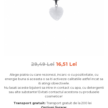
Feng Shui
Tablouri personalizate
IQ Puzzle
Diplome si Plachete
Insigne
Felicitari din lemn
Felicitari pentru cei dragi
Felicitari cu model
Rame foto din lemn
29,49 Lei
16,51 Lei
Camion din lemn
Alege piatra cu care rezonezi, incarc-o cu pozitivitate, cu
Aromaterapie
energie buna si aceasta o sa iti activeze calitatiile astfel incat sa
iti atingi obiectivele.
Papioane din lemn
Nu lasati aceste bijuterii sa intre in contact cu apa, cu detergenti
Decoratiuni pentru casa
sau alte substante! Evitati contactul acestora cu produsele
cosmetice!
Genti si portofele barbati din
Transport gratuit:
Transport gratuit de la 200 lei
piele naturala
Optiuni livrare: